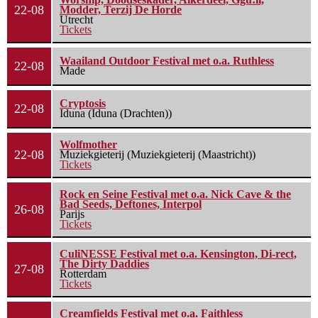
22-08
Modder, Terzij De Horde
Utrecht
Tickets
Waailand Outdoor Festival met o.a. Ruthless
22-08
Made
Cryptosis
22-08
Iduna (Iduna (Drachten))
Wolfmother
22-08
Muziekgieterij (Muziekgieterij (Maastricht))
Tickets
Rock en Seine Festival met o.a. Nick Cave & the
Bad Seeds, Deftones, Interpol
26-08
Parijs
Tickets
CuliNESSE Festival met o.a. Kensington, Di-rect,
The Dirty Daddies
27-08
Rotterdam
Tickets
Creamfields Festival met o.a. Faithless