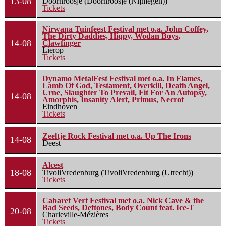
13-08
Doornroosje (Doornroosje (Nijmegen))
Tickets
Nirwana Tuinfeest Festival met o.a. John Coffey,
The Dirty Daddies, Hiqpy, Wodan Boys,
14-08
Clawfinger
Lierop
Tickets
Dynamo MetalFest Festival met o.a. In Flames,
Lamb Of God, Testament, Overkill, Death Angel,
Urne, Slaughter To Prevail, Fit For An Autopsy,
14-08
Amorphis, Insanity Alert, Primus, Necrot
Eindhoven
Tickets
Zeeltje Rock Festival met o.a. Up The Irons
14-08
Deest
Alcest
18-08
TivoliVredenburg (TivoliVredenburg (Utrecht))
Tickets
Cabaret Vert Festival met o.a. Nick Cave & the
Bad Seeds, Deftones, Body Count feat. Ice-T
20-08
Charleville-Mézières
Tickets