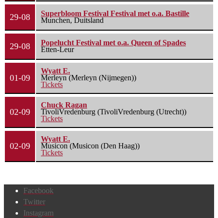
Superbloom Festival Festival met o.a. Bastille
29-08
Munchen, Duitsland
Popelucht Festival met o.a. Queen of Spades
29-08
Etten-Leur
Wyatt E.
01-09
Merleyn (Merleyn (Nijmegen))
Tickets
Chuck Ragan
02-09
TivoliVredenburg (TivoliVredenburg (Utrecht))
Tickets
Wyatt E.
02-09
Musicon (Musicon (Den Haag))
Tickets
Facebook
Twitter
Instagram