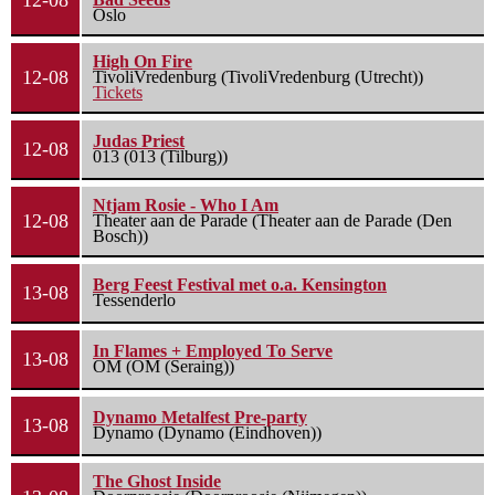
12-08
Oslo
High On Fire
12-08
TivoliVredenburg (TivoliVredenburg (Utrecht))
Tickets
Judas Priest
12-08
013 (013 (Tilburg))
Ntjam Rosie - Who I Am
12-08
Theater aan de Parade (Theater aan de Parade (Den
Bosch))
Berg Feest Festival met o.a. Kensington
13-08
Tessenderlo
In Flames + Employed To Serve
13-08
OM (OM (Seraing))
Dynamo Metalfest Pre-party
13-08
Dynamo (Dynamo (Eindhoven))
The Ghost Inside