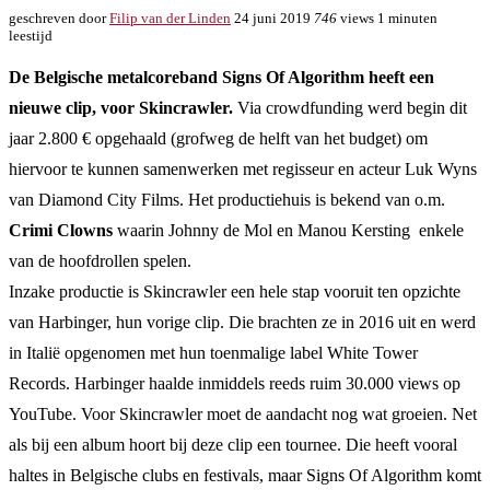
geschreven door
Filip van der Linden
24 juni 2019
746
views
1 minuten
leestijd
De Belgische metalcoreband Signs Of Algorithm heeft een
nieuwe clip, voor Skincrawler.
Via crowdfunding werd begin dit
jaar 2.800 € opgehaald (grofweg de helft van het budget) om
hiervoor te kunnen samenwerken met regisseur en acteur Luk Wyns
van Diamond City Films. Het productiehuis is bekend van o.m.
Crimi Clowns
waarin Johnny de Mol en Manou Kersting enkele
van de hoofdrollen spelen.
Inzake productie is Skincrawler een hele stap vooruit ten opzichte
van Harbinger, hun vorige clip. Die brachten ze in 2016 uit en werd
in Italië opgenomen met hun toenmalige label White Tower
Records. Harbinger haalde inmiddels reeds ruim 30.000 views op
YouTube. Voor Skincrawler moet de aandacht nog wat groeien. Net
als bij een album hoort bij deze clip een tournee. Die heeft vooral
haltes in Belgische clubs en festivals, maar Signs Of Algorithm komt