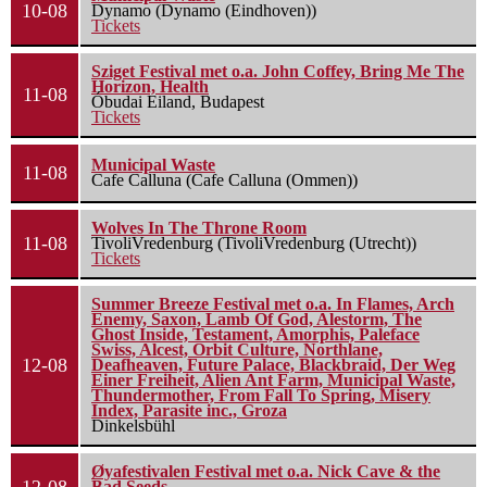
10-08
Dynamo (Dynamo (Eindhoven))
Tickets
Sziget Festival met o.a. John Coffey, Bring Me The
Horizon, Health
11-08
Óbudai Eiland, Budapest
Tickets
Municipal Waste
11-08
Cafe Calluna (Cafe Calluna (Ommen))
Wolves In The Throne Room
11-08
TivoliVredenburg (TivoliVredenburg (Utrecht))
Tickets
Summer Breeze Festival met o.a. In Flames, Arch
Enemy, Saxon, Lamb Of God, Alestorm, The
Ghost Inside, Testament, Amorphis, Paleface
Swiss, Alcest, Orbit Culture, Northlane,
12-08
Deafheaven, Future Palace, Blackbraid, Der Weg
Einer Freiheit, Alien Ant Farm, Municipal Waste,
Thundermother, From Fall To Spring, Misery
Index, Parasite inc., Groza
Dinkelsbühl
Øyafestivalen Festival met o.a. Nick Cave & the
Bad Seeds