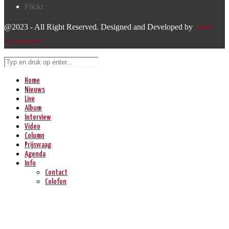
Flickr
@2023 - All Right Reserved. Designed and Developed by
Harm
Lourenssen
Home
Nieuws
Live
Album
Interview
Video
Column
Prijsvraag
Agenda
Info
Contact
Colofon