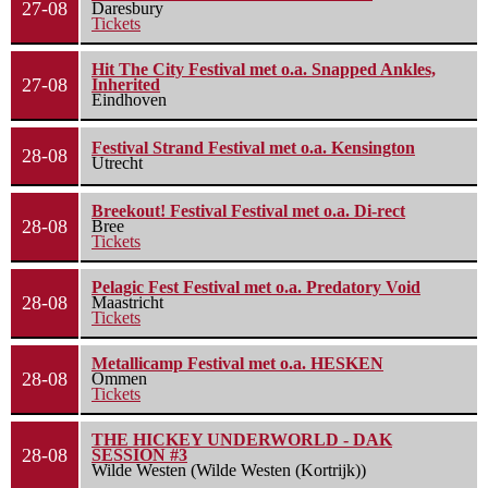
27-08
Daresbury
Tickets
Hit The City Festival met o.a. Snapped Ankles,
27-08
Inherited
Eindhoven
Festival Strand Festival met o.a. Kensington
28-08
Utrecht
Breekout! Festival Festival met o.a. Di-rect
28-08
Bree
Tickets
Pelagic Fest Festival met o.a. Predatory Void
28-08
Maastricht
Tickets
Metallicamp Festival met o.a. HESKEN
28-08
Ommen
Tickets
THE HICKEY UNDERWORLD - DAK
28-08
SESSION #3
Wilde Westen (Wilde Westen (Kortrijk))