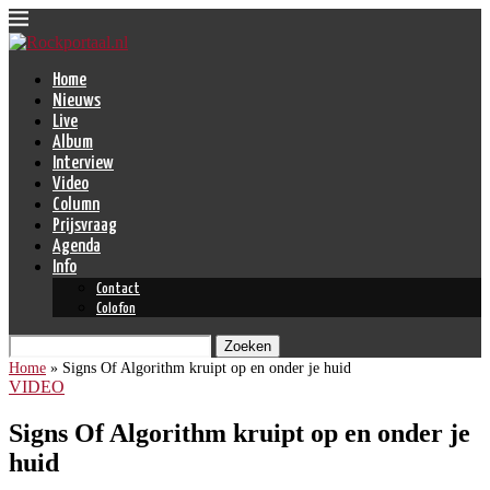
Home
Nieuws
Live
Album
Interview
Video
Column
Prijsvraag
Agenda
Info
Contact
Colofon
Zoeken
Home
»
Signs Of Algorithm kruipt op en onder je huid
VIDEO
Signs Of Algorithm kruipt op en onder je
huid