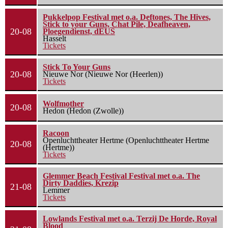
Pukkelpop Festival met o.a. Deftones, The Hives,
Stick to your Guns, Chat Pile, Deafheaven,
20-08
Ploegendienst, dEUS
Hasselt
Tickets
Stick To Your Guns
20-08
Nieuwe Nor (Nieuwe Nor (Heerlen))
Tickets
Wolfmother
20-08
Hedon (Hedon (Zwolle))
Racoon
Openluchttheater Hertme (Openluchttheater Hertme
20-08
(Hertme))
Tickets
Glemmer Beach Festival Festival met o.a. The
Dirty Daddies, Krezip
21-08
Lemmer
Tickets
Lowlands Festival met o.a. Terzij De Horde, Royal
Blood