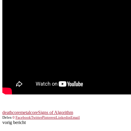
deathcore
metalcore
Signs of Algorithm
Delen
0
Facebook
Twitter
Pinterest
Linkedin
Email
vorig bericht