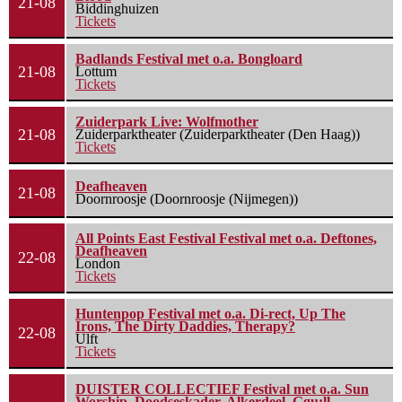
21-08
Biddinghuizen
Tickets
Badlands Festival met o.a. Bongloard
21-08
Lottum
Tickets
Zuiderpark Live: Wolfmother
21-08
Zuiderparktheater (Zuiderparktheater (Den Haag))
Tickets
Deafheaven
21-08
Doornroosje (Doornroosje (Nijmegen))
All Points East Festival Festival met o.a. Deftones,
Deafheaven
22-08
London
Tickets
Huntenpop Festival met o.a. Di-rect, Up The
Irons, The Dirty Daddies, Therapy?
22-08
Ulft
Tickets
DUISTER COLLECTIEF Festival met o.a. Sun
Worship, Doodseskader, Alkerdeel, Ggu:ll,