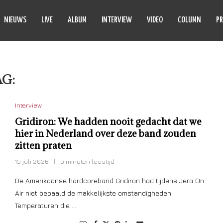
NIEUWS
LIVE
ALBUM
INTERVIEW
VIDEO
COLUMN
PR
AG:
RAP
Interview
Gridiron: We hadden nooit gedacht dat we
hier in Nederland over deze band zouden
zitten praten
15 juli 2026
5 minuten leestijd
De Amerikaanse hardcoreband Gridiron had tijdens Jera On
Air niet bepaald de makkelijkste omstandigheden.
Temperaturen die …