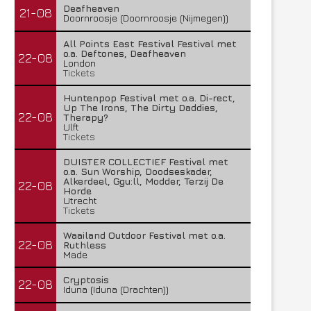
Deafheaven
21-08
Doornroosje (Doornroosje (Nijmegen))
All Points East Festival Festival met
o.a. Deftones, Deafheaven
22-08
London
Tickets
Huntenpop Festival met o.a. Di-rect,
Up The Irons, The Dirty Daddies,
22-08
Therapy?
Ulft
Tickets
DUISTER COLLECTIEF Festival met
o.a. Sun Worship, Doodseskader,
Alkerdeel, Ggu:ll, Modder, Terzij De
22-08
Horde
Utrecht
Tickets
Waailand Outdoor Festival met o.a.
22-08
Ruthless
Made
Cryptosis
22-08
Iduna (Iduna (Drachten))