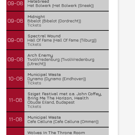
Hatebreed
09-08
Het Bolwerk (Het Bolwerk (Sneek))
Midnight
09-08
Bibelot (Bibelot (Dordrecht))
Tickets
Spectral Wound
09-08
Hall Of Fame (Hall Of Fame (Tilburg))
Tickets
Arch Enemy
09-08
TivoliVredenburg (TivoliVredenburg
(Utrecht))
Municipal Waste
10-08
Dynamo (Dynamo (Eindhoven))
Tickets
Sziget Festival met o.a. John Coffey,
Bring Me The Horizon, Health
11-08
Óbudai Eiland, Budapest
Tickets
Municipal Waste
11-08
Cafe Calluna (Cafe Calluna (Ommen))
Wolves In The Throne Room