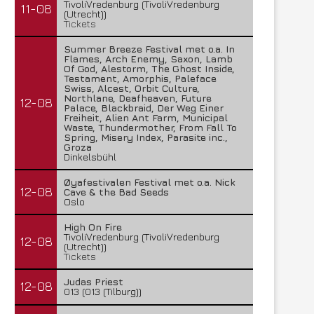
TivoliVredenburg (TivoliVredenburg
11-08
(Utrecht))
Tickets
Summer Breeze Festival met o.a. In
Flames, Arch Enemy, Saxon, Lamb
Of God, Alestorm, The Ghost Inside,
Testament, Amorphis, Paleface
Swiss, Alcest, Orbit Culture,
Northlane, Deafheaven, Future
12-08
Palace, Blackbraid, Der Weg Einer
Freiheit, Alien Ant Farm, Municipal
Waste, Thundermother, From Fall To
Spring, Misery Index, Parasite inc.,
Groza
Dinkelsbühl
Øyafestivalen Festival met o.a. Nick
12-08
Cave & the Bad Seeds
Oslo
High On Fire
TivoliVredenburg (TivoliVredenburg
12-08
(Utrecht))
Tickets
Judas Priest
12-08
013 (013 (Tilburg))