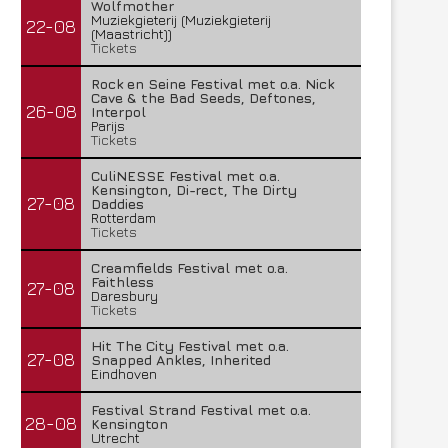
Wolfmother
Muziekgieterij (Muziekgieterij
22-08
(Maastricht))
Tickets
Rock en Seine Festival met o.a. Nick
Cave & the Bad Seeds, Deftones,
26-08
Interpol
Parijs
Tickets
CuliNESSE Festival met o.a.
Kensington, Di-rect, The Dirty
27-08
Daddies
Rotterdam
Tickets
Creamfields Festival met o.a.
Faithless
27-08
Daresbury
Tickets
Hit The City Festival met o.a.
27-08
Snapped Ankles, Inherited
Eindhoven
Festival Strand Festival met o.a.
28-08
Kensington
Utrecht