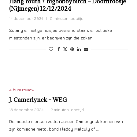
Hang Youth + BigBobbyBitch – Doornroosje
(Nijmegen) 12/12/2024
14 december 2024
5 minuten leestijd
Zolang er heilige huisjes overeind staan, er politieke
misstanden zijn, er bedrijven zijn die zaken …
Album review
J. Camerlynck – WEG
13 december 2024
2 minuten leestijd
De meeste mensen zullen Jeroen Camerlynck kennen van
zijn komische metal band Fleddy Melculy of …