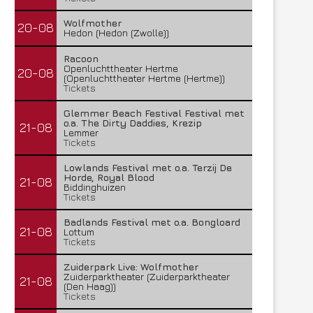
Wolfmother
20-08
Hedon (Hedon (Zwolle))
Racoon
Openluchttheater Hertme
20-08
(Openluchttheater Hertme (Hertme))
Tickets
Glemmer Beach Festival Festival met
o.a. The Dirty Daddies, Krezip
21-08
Lemmer
Tickets
Lowlands Festival met o.a. Terzij De
Horde, Royal Blood
21-08
Biddinghuizen
Tickets
Badlands Festival met o.a. Bongloard
21-08
Lottum
Tickets
Zuiderpark Live: Wolfmother
Zuiderparktheater (Zuiderparktheater
21-08
(Den Haag))
Tickets