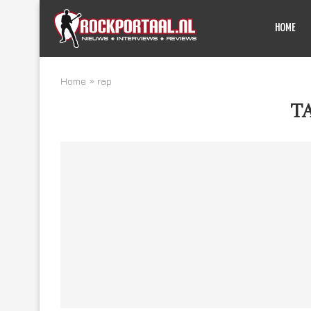
HOME
Home
»
rap
T