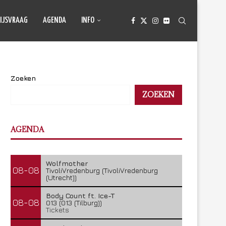
IJSVRAAG
AGENDA
INFO
Zoeken
ZOEKEN
AGENDA
Wolfmother
08-08
TivoliVredenburg (TivoliVredenburg
(Utrecht))
Body Count ft. Ice-T
08-08
013 (013 (Tilburg))
Tickets