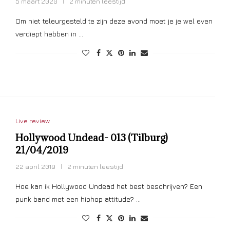
5 maart 2020
2 minuten leestijd
Om niet teleurgesteld te zijn deze avond moet je je wel even
verdiept hebben in …
Live review
Hollywood Undead- 013 (Tilburg)
21/04/2019
22 april 2019
2 minuten leestijd
Hoe kan ik Hollywood Undead het best beschrijven? Een
punk band met een hiphop attitude? …