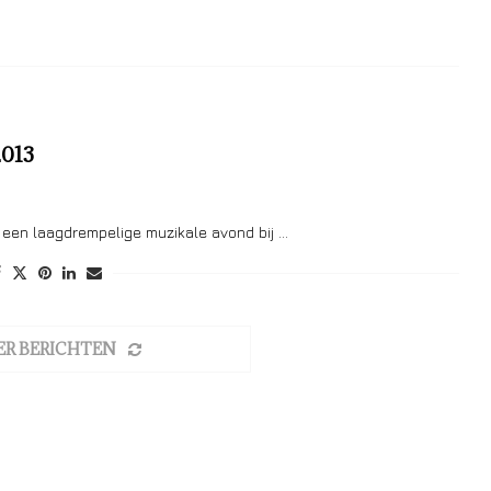
2013
 een laagdrempelige muzikale avond bij …
ER BERICHTEN