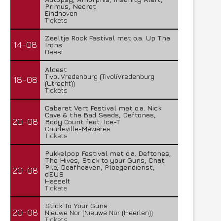
Primus, Necrot
Eindhoven
Tickets
Zeeltje Rock Festival met o.a. Up The
14-08
Irons
Deest
Alcest
TivoliVredenburg (TivoliVredenburg
18-08
(Utrecht))
Tickets
Cabaret Vert Festival met o.a. Nick
Cave & the Bad Seeds, Deftones,
20-08
Body Count feat. Ice-T
Charleville-Mézières
Tickets
Pukkelpop Festival met o.a. Deftones,
The Hives, Stick to your Guns, Chat
Pile, Deafheaven, Ploegendienst,
20-08
dEUS
Hasselt
Tickets
Stick To Your Guns
20-08
Nieuwe Nor (Nieuwe Nor (Heerlen))
Tickets