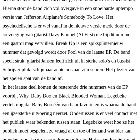
Hierna stort de band zich vol overgave in een snoeiharde uptempo
versie van Jefferson Airplane’s Somebody To Love. Het
psychedelische is er wel vanaf in de nieuwe versie mede door de
toevoeging van gitarist Davy Knobel (At First) die bij dit nummer
een gastrol mag vervullen. Break Up is een spiksplinternieuw
nummer dat gevolgd wordt door Fool van de laatste EP. De band
speelt strak, gitarist Jansen leeft zich uit in sterke solo’s en bassist
Schrijver plukt schijnbaar achteloos aan zijn snaren. Het plezier van
het spelen spat van de band af.
In het laatste deel komen de resterende drie nummers van de EP
voorbij, Why, Baby Boo en Black Blooded Woman. Legebeke
vertelt nog dat Baby Boo één van haar favorieten is waarna de band
een ijzersterke uitvoering neerzet. Ondertussen is er veel contact met
het publiek waar bekenden tussen staan, Legebeke weet hoe ze het
publiek moet bespelen, ze vraagt af en toe of iemand wat bier kan
brengen, voor haar of voor drummer Sestu. Het is een feestje zowel