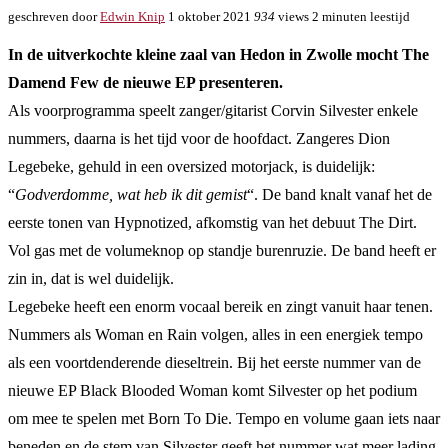
geschreven door
Edwin Knip
1 oktober 2021
934
views
2 minuten leestijd
In de uitverkochte kleine zaal van Hedon in Zwolle mocht The
Damend Few de nieuwe EP presenteren.
Als voorprogramma speelt zanger/gitarist Corvin Silvester enkele
nummers, daarna is het tijd voor de hoofdact. Zangeres Dion
Legebeke, gehuld in een oversized motorjack, is duidelijk:
“
Godverdomme, wat heb ik dit gemist
“. De band knalt vanaf het de
eerste tonen van Hypnotized, afkomstig van het debuut The Dirt.
Vol gas met de volumeknop op standje burenruzie. De band heeft er
zin in, dat is wel duidelijk.
Legebeke heeft een enorm vocaal bereik en zingt vanuit haar tenen.
Nummers als Woman en Rain volgen, alles in een energiek tempo
als een voortdenderende dieseltrein. Bij het eerste nummer van de
nieuwe EP Black Blooded Woman komt Silvester op het podium
om mee te spelen met Born To Die. Tempo en volume gaan iets naar
beneden en de stem van Silvester geeft het nummer wat meer lading.