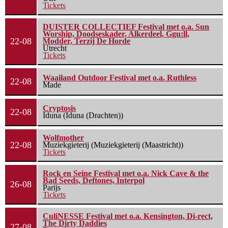
Tickets
DUISTER COLLECTIEF Festival met o.a. Sun
Worship, Doodseskader, Alkerdeel, Ggu:ll,
22-08
Modder, Terzij De Horde
Utrecht
Tickets
Waailand Outdoor Festival met o.a. Ruthless
22-08
Made
Cryptosis
22-08
Iduna (Iduna (Drachten))
Wolfmother
22-08
Muziekgieterij (Muziekgieterij (Maastricht))
Tickets
Rock en Seine Festival met o.a. Nick Cave & the
Bad Seeds, Deftones, Interpol
26-08
Parijs
Tickets
CuliNESSE Festival met o.a. Kensington, Di-rect,
The Dirty Daddies
27-08