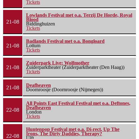
Tickets
Lowlands Festival met o.a. Terzij De Horde, Royal
Blood
21-08
Biddinghuizen
Tickets
Badlands Festival met o.a. Bongloard
21-08
Lottum
Tickets
Zuiderpark Live: Wolfmother
21-08
Zuiderparktheater (Zuiderparktheater (Den Haag))
Tickets
Deafheaven
21-08
Doornroosje (Doornroosje (Nijmegen))
All Points East Festival Festival met o.a. Deftones,
Deafheaven
22-08
London
Tickets
Huntenpop Festival met o.a. Di-rect, Up The
Irons, The Dirty Daddies, Therapy?
22-08
Ulft