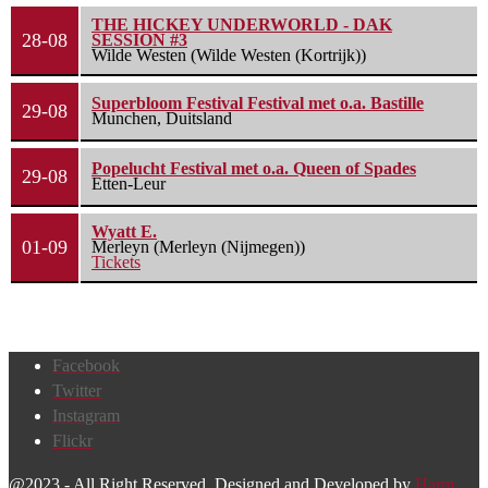
THE HICKEY UNDERWORLD - DAK
28-08
SESSION #3
Wilde Westen (Wilde Westen (Kortrijk))
Superbloom Festival Festival met o.a. Bastille
29-08
Munchen, Duitsland
Popelucht Festival met o.a. Queen of Spades
29-08
Etten-Leur
Wyatt E.
01-09
Merleyn (Merleyn (Nijmegen))
Tickets
Facebook
Twitter
Instagram
Flickr
@2023 - All Right Reserved. Designed and Developed by
Harm