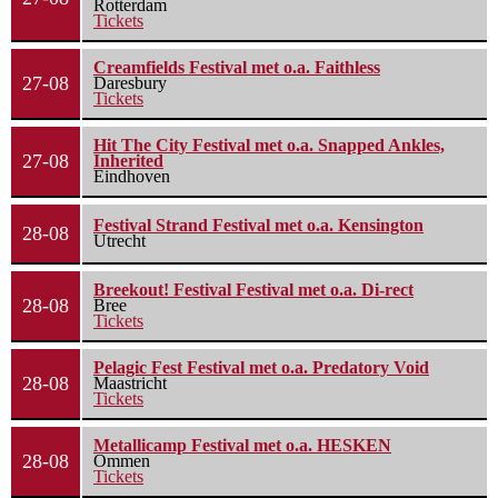
Rotterdam
Tickets
Creamfields Festival met o.a. Faithless
27-08
Daresbury
Tickets
Hit The City Festival met o.a. Snapped Ankles,
27-08
Inherited
Eindhoven
Festival Strand Festival met o.a. Kensington
28-08
Utrecht
Breekout! Festival Festival met o.a. Di-rect
28-08
Bree
Tickets
Pelagic Fest Festival met o.a. Predatory Void
28-08
Maastricht
Tickets
Metallicamp Festival met o.a. HESKEN
28-08
Ommen
Tickets