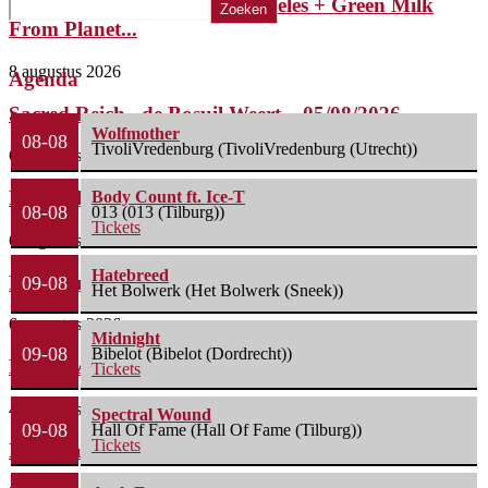
Riffsniffer Presents: Mephistofeles + Green Milk
Zoeken
From Planet...
8 augustus 2026
Agenda
Sacred Reich– de Bosuil Weert – 05/08/2026
Wolfmother
08-08
TivoliVredenburg (TivoliVredenburg (Utrecht))
6 augustus 2026
Misery Index – Elpee (Deinze, België) 04/08/2026
Body Count ft. Ice-T
08-08
013 (013 (Tilburg))
Tickets
6 augustus 2026
Hatebreed
Phil Campbell’s Bastard Sons – De Pul (Uden)...
09-08
Het Bolwerk (Het Bolwerk (Sneek))
6 augustus 2026
Midnight
09-08
Bibelot (Bibelot (Dordrecht))
Life Of Agony + Second Function – Underworld...
Tickets
4 augustus 2026
Spectral Wound
09-08
Hall Of Fame (Hall Of Fame (Tilburg))
Tickets
Nick Cave & The Bad Seeds – Preston...