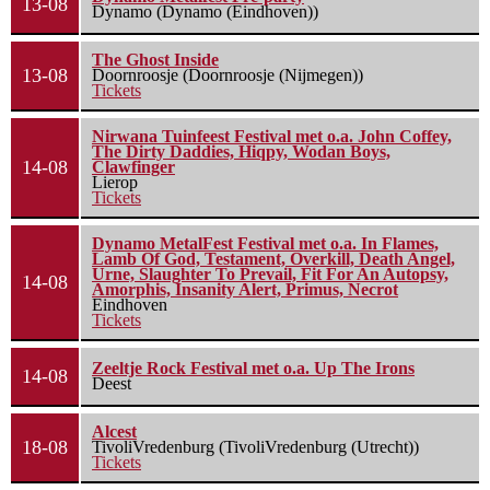
13-08
Dynamo (Dynamo (Eindhoven))
The Ghost Inside
13-08
Doornroosje (Doornroosje (Nijmegen))
Tickets
Nirwana Tuinfeest Festival met o.a. John Coffey,
The Dirty Daddies, Hiqpy, Wodan Boys,
14-08
Clawfinger
Lierop
Tickets
Dynamo MetalFest Festival met o.a. In Flames,
Lamb Of God, Testament, Overkill, Death Angel,
Urne, Slaughter To Prevail, Fit For An Autopsy,
14-08
Amorphis, Insanity Alert, Primus, Necrot
Eindhoven
Tickets
Zeeltje Rock Festival met o.a. Up The Irons
14-08
Deest
Alcest
18-08
TivoliVredenburg (TivoliVredenburg (Utrecht))
Tickets