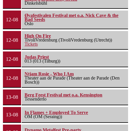
Dinkelsbühl
Øyafestivalen Festival met o.a. Nick Cave & the
12-08
Bad Seeds
Oslo
High On Fire
12-08
TivoliVredenburg (TivoliVredenburg (Utrecht))
Tickets
Judas Priest
12-08
013 (013 (Tilburg))
Ntjam Rosie - Who I Am
12-08
Theater aan de Parade (Theater aan de Parade (Den
Bosch))
Berg Feest Festival met o.a. Kensington
13-08
Tessenderlo
In Flames + Employed To Serve
13-08
OM (OM (Seraing))
Dynamo Metalfest Pre-party