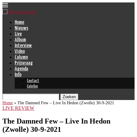
Home
Nieuws
Live
Album
Interview
Video
Column
Prijsvraag
Agenda
Info
Contact
Colofon
Zoeken
Home
»
The Damned Few – Live In Hedon (Zwolle) 30-9-2021
LIVE REVIEW
The Damned Few – Live In Hedon
(Zwolle) 30-9-2021