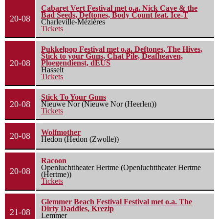
Cabaret Vert Festival met o.a. Nick Cave & the
Bad Seeds, Deftones, Body Count feat. Ice-T
20-08
Charleville-Mézières
Tickets
Pukkelpop Festival met o.a. Deftones, The Hives,
Stick to your Guns, Chat Pile, Deafheaven,
20-08
Ploegendienst, dEUS
Hasselt
Tickets
Stick To Your Guns
20-08
Nieuwe Nor (Nieuwe Nor (Heerlen))
Tickets
Wolfmother
20-08
Hedon (Hedon (Zwolle))
Racoon
Openluchttheater Hertme (Openluchttheater Hertme
20-08
(Hertme))
Tickets
Glemmer Beach Festival Festival met o.a. The
Dirty Daddies, Krezip
21-08
Lemmer