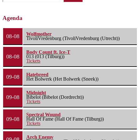
Agenda
Wolfmother
08-08
TivoliVredenburg (TivoliVredenburg (Utrecht))
Body Count ft. Ice-T
08-08
013 (013 (Tilburg))
Tickets
Hatebreed
09-08
Het Bolwerk (Het Bolwerk (Sneek))
Midnight
09-08
Bibelot (Bibelot (Dordrecht))
Tickets
Spectral Wound
09-08
Hall Of Fame (Hall Of Fame (Tilburg))
Tickets
Arch Enemy
09-08