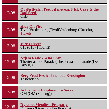
Øyafestivalen Festival met o.a. Nick Cave & the
12-08
Bad Seeds
Oslo
High On Fire
12-08
TivoliVredenburg (TivoliVredenburg (Utrecht))
Tickets
Judas Priest
12-08
013 (013 (Tilburg))
Ntjam Rosie - Who I Am
12-08
Theater aan de Parade (Theater aan de Parade (Den
Bosch))
Berg Feest Festival met o.a. Kensington
13-08
Tessenderlo
In Flames + Employed To Serve
13-08
OM (OM (Seraing))
Dynamo Metalfest Pre-party
13-08
Dynamo (Dynamo (Eindhoven))