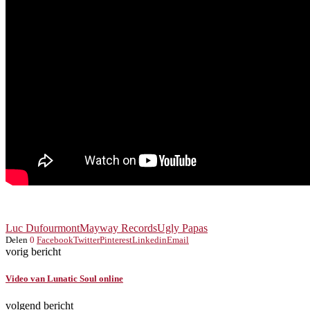
Luc Dufourmont
Mayway Records
Ugly Papas
Delen
0
Facebook
Twitter
Pinterest
Linkedin
Email
vorig bericht
Video van Lunatic Soul online
volgend bericht