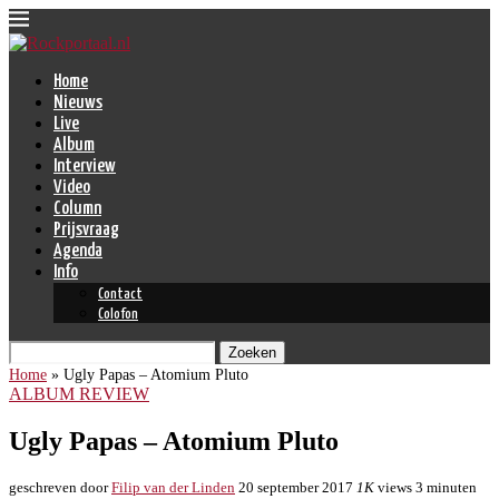
Home
Nieuws
Live
Album
Interview
Video
Column
Prijsvraag
Agenda
Info
Contact
Colofon
Zoeken
Home
»
Ugly Papas – Atomium Pluto
ALBUM REVIEW
Ugly Papas – Atomium Pluto
geschreven door
Filip van der Linden
20 september 2017
1K
views
3 minuten