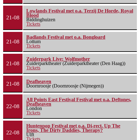
Lowlands Festival met o.a. Terzij De Horde, Royal
Blood
21-08
Biddinghuizen
Tickets
Badlands Festival met o.a. Bongloard
21-08
Lottum
Tickets
Zuiderpark Live: Wolfmother
21-08
Zuiderparktheater (Zuiderparktheater (Den Haag))
Tickets
Deafheaven
21-08
Doornroosje (Doornroosje (Nijmegen))
All Points East Festival Festival met o.a. Deftones,
Deafheaven
22-08
London
Tickets
Huntenpop Festival met o.a. Di-rect, Up The
Irons, The Dirty Daddies, Therapy?
22-08
Ulft
Tickets