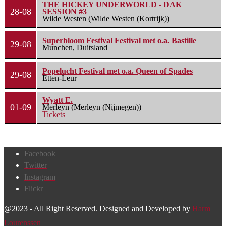
THE HICKEY UNDERWORLD - DAK
28-08
SESSION #3
Wilde Westen (Wilde Westen (Kortrijk))
Superbloom Festival Festival met o.a. Bastille
29-08
Munchen, Duitsland
Popelucht Festival met o.a. Queen of Spades
29-08
Etten-Leur
Wyatt E.
01-09
Merleyn (Merleyn (Nijmegen))
Tickets
Facebook
Twitter
Instagram
Flickr
@2023 - All Right Reserved. Designed and Developed by
Harm
Lourenssen