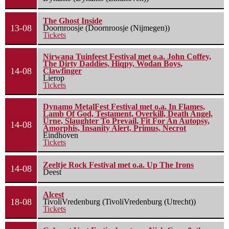
The Ghost Inside
13-08
Doornroosje (Doornroosje (Nijmegen))
Tickets
Nirwana Tuinfeest Festival met o.a. John Coffey,
The Dirty Daddies, Hiqpy, Wodan Boys,
14-08
Clawfinger
Lierop
Tickets
Dynamo MetalFest Festival met o.a. In Flames,
Lamb Of God, Testament, Overkill, Death Angel,
Urne, Slaughter To Prevail, Fit For An Autopsy,
14-08
Amorphis, Insanity Alert, Primus, Necrot
Eindhoven
Tickets
Zeeltje Rock Festival met o.a. Up The Irons
14-08
Deest
Alcest
18-08
TivoliVredenburg (TivoliVredenburg (Utrecht))
Tickets