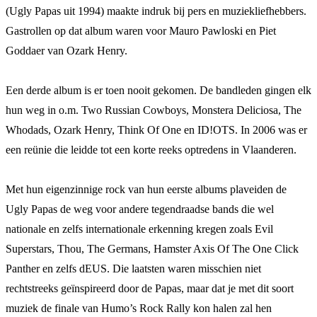
(Ugly Papas uit 1994) maakte indruk bij pers en muziekliefhebbers.
Gastrollen op dat album waren voor Mauro Pawloski en Piet
Goddaer van Ozark Henry.
Een derde album is er toen nooit gekomen. De bandleden gingen elk
hun weg in o.m. Two Russian Cowboys, Monstera Deliciosa, The
Whodads, Ozark Henry, Think Of One en ID!OTS. In 2006 was er
een reünie die leidde tot een korte reeks optredens in Vlaanderen.
Met hun eigenzinnige rock van hun eerste albums plaveiden de
Ugly Papas de weg voor andere tegendraadse bands die wel
nationale en zelfs internationale erkenning kregen zoals Evil
Superstars, Thou, The Germans, Hamster Axis Of The One Click
Panther en zelfs dEUS. Die laatsten waren misschien niet
rechtstreeks geïnspireerd door de Papas, maar dat je met dit soort
muziek de finale van Humo’s Rock Rally kon halen zal hen