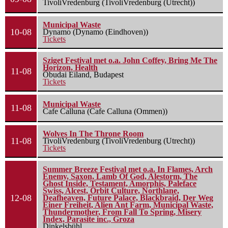
TivoliVredenburg (TivoliVredenburg (Utrecht))
Municipal Waste
10-08
Dynamo (Dynamo (Eindhoven))
Tickets
Sziget Festival met o.a. John Coffey, Bring Me The
Horizon, Health
11-08
Óbudai Eiland, Budapest
Tickets
Municipal Waste
11-08
Cafe Calluna (Cafe Calluna (Ommen))
Wolves In The Throne Room
11-08
TivoliVredenburg (TivoliVredenburg (Utrecht))
Tickets
Summer Breeze Festival met o.a. In Flames, Arch
Enemy, Saxon, Lamb Of God, Alestorm, The
Ghost Inside, Testament, Amorphis, Paleface
Swiss, Alcest, Orbit Culture, Northlane,
12-08
Deafheaven, Future Palace, Blackbraid, Der Weg
Einer Freiheit, Alien Ant Farm, Municipal Waste,
Thundermother, From Fall To Spring, Misery
Index, Parasite inc., Groza
Dinkelsbühl