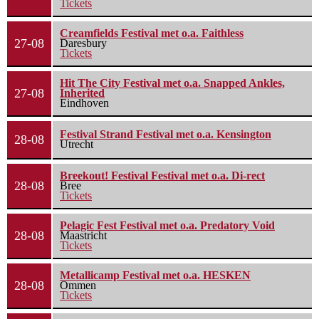
Tickets
Creamfields Festival met o.a. Faithless
27-08
Daresbury
Tickets
Hit The City Festival met o.a. Snapped Ankles,
27-08
Inherited
Eindhoven
Festival Strand Festival met o.a. Kensington
28-08
Utrecht
Breekout! Festival Festival met o.a. Di-rect
28-08
Bree
Tickets
Pelagic Fest Festival met o.a. Predatory Void
28-08
Maastricht
Tickets
Metallicamp Festival met o.a. HESKEN
28-08
Ommen
Tickets