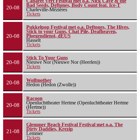
Cabaret Vert Festival met o.a. Nick Cave & the
Bad Seeds, Deftones, Body Count feat. Ice-T
20-08
Charleville-Mézières
Tickets
Pukkelpop Festival met o.a. Deftones, The Hives,
Stick to your Guns, Chat Pile, Deafheaven,
20-08
Ploegendienst, dEUS
Hasselt
Tickets
Stick To Your Guns
20-08
Nieuwe Nor (Nieuwe Nor (Heerlen))
Tickets
Wolfmother
20-08
Hedon (Hedon (Zwolle))
Racoon
Openluchttheater Hertme (Openluchttheater Hertme
20-08
(Hertme))
Tickets
Glemmer Beach Festival Festival met o.a. The
Dirty Daddies, Krezip
21-08
Lemmer
Tickets