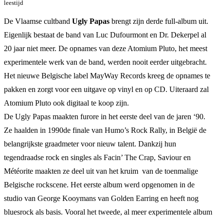
leestijd
De Vlaamse cultband
Ugly Papas
brengt zijn derde full-album uit.
Eigenlijk bestaat de band van Luc Dufourmont en Dr. Dekerpel al
20 jaar niet meer. De opnames van deze Atomium Pluto, het meest
experimentele werk van de band, werden nooit eerder uitgebracht.
Het nieuwe Belgische label MayWay Records kreeg de opnames te
pakken en zorgt voor een uitgave op vinyl en op CD. Uiteraard zal
Atomium Pluto ook digitaal te koop zijn.
De Ugly Papas maakten furore in het eerste deel van de jaren ‘90.
Ze haalden in 1990de finale van Humo’s Rock Rally, in België de
belangrijkste graadmeter voor nieuw talent. Dankzij hun
tegendraadse rock en singles als Facin’ The Crap, Saviour en
Météorite maakten ze deel uit van het kruim van de toenmalige
Belgische rockscene. Het eerste album werd opgenomen in de
studio van George Kooymans van Golden Earring en heeft nog
bluesrock als basis. Vooral het tweede, al meer experimentele album