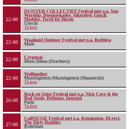
DUISTER COLLECTIEF Festival met o.a. Sun
Worship, Doodseskader, Alkerdeel, Ggu:ll,
22-08
Modder, Terzij De Horde
Utrecht
Tickets
Waailand Outdoor Festival met o.a. Ruthless
22-08
Made
Cryptosis
22-08
Iduna (Iduna (Drachten))
Wolfmother
22-08
Muziekgieterij (Muziekgieterij (Maastricht))
Tickets
Rock en Seine Festival met o.a. Nick Cave & the
Bad Seeds, Deftones, Interpol
26-08
Parijs
Tickets
CuliNESSE Festival met o.a. Kensington, Di-rect,
The Dirty Daddies
27-08
Rotterdam