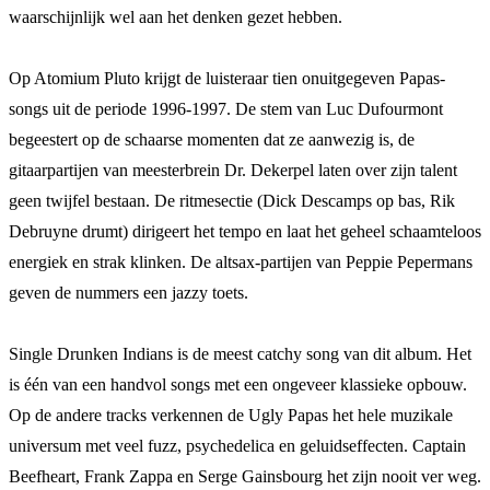
waarschijnlijk wel aan het denken gezet hebben.
Op Atomium Pluto krijgt de luisteraar tien onuitgegeven Papas-
songs uit de periode 1996-1997. De stem van Luc Dufourmont
begeestert op de schaarse momenten dat ze aanwezig is, de
gitaarpartijen van meesterbrein Dr. Dekerpel laten over zijn talent
geen twijfel bestaan. De ritmesectie (Dick Descamps op bas, Rik
Debruyne drumt) dirigeert het tempo en laat het geheel schaamteloos
energiek en strak klinken. De altsax-partijen van Peppie Pepermans
geven de nummers een jazzy toets.
Single Drunken Indians is de meest catchy song van dit album. Het
is één van een handvol songs met een ongeveer klassieke opbouw.
Op de andere tracks verkennen de Ugly Papas het hele muzikale
universum met veel fuzz, psychedelica en geluidseffecten. Captain
Beefheart, Frank Zappa en Serge Gainsbourg het zijn nooit ver weg.