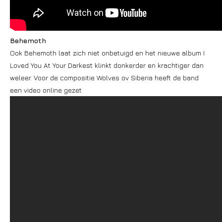
Behemoth
Ook Behemoth laat zich niet onbetuigd en het nieuwe album I
Loved You At Your Darkest klinkt donkerder en krachtiger dan
weleer. Voor de compositie Wolves ov Siberia heeft de band
een video online gezet