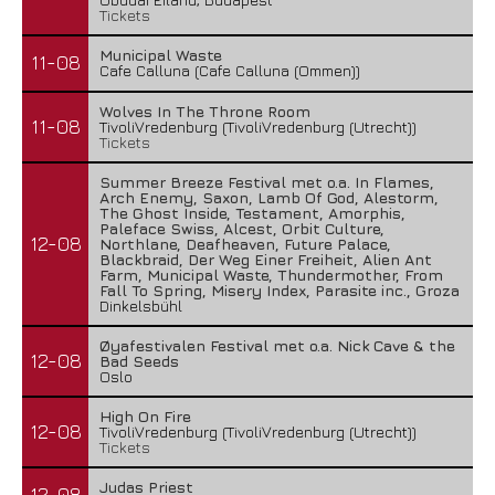
Tickets
Municipal Waste
11-08
Cafe Calluna (Cafe Calluna (Ommen))
Wolves In The Throne Room
11-08
TivoliVredenburg (TivoliVredenburg (Utrecht))
Tickets
Summer Breeze Festival met o.a. In Flames,
Arch Enemy, Saxon, Lamb Of God, Alestorm,
The Ghost Inside, Testament, Amorphis,
Paleface Swiss, Alcest, Orbit Culture,
12-08
Northlane, Deafheaven, Future Palace,
Blackbraid, Der Weg Einer Freiheit, Alien Ant
Farm, Municipal Waste, Thundermother, From
Fall To Spring, Misery Index, Parasite inc., Groza
Dinkelsbühl
Øyafestivalen Festival met o.a. Nick Cave & the
12-08
Bad Seeds
Oslo
High On Fire
12-08
TivoliVredenburg (TivoliVredenburg (Utrecht))
Tickets
Judas Priest
12-08