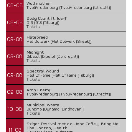
Wolfmother
08-08
TivoliVredenburg (TivoliVredenburg (Utrecht))
Body Count ft. Ice-T
08-08
013 (013 (Tilburg))
Tickets
Hatebreed
09-08
Het Bolwerk (Het Bolwerk (Sneek))
Midnight
09-08
Bibelot (Bibelot (Dordrecht))
Tickets
Spectral Wound
09-08
Hall Of Fame (Hall Of Fame (Tilburg))
Tickets
Arch Enemy
09-08
TivoliVredenburg (TivoliVredenburg (Utrecht))
Municipal Waste
10-08
Dynamo (Dynamo (Eindhoven))
Tickets
Sziget Festival met o.a. John Coffey, Bring Me
The Horizon, Health
11-08
Óbudai Eiland, Budapest