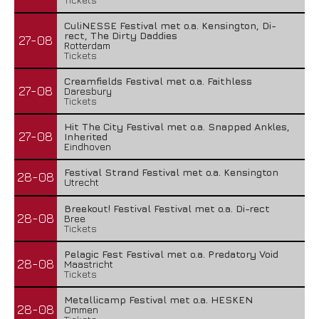
CuliNESSE Festival met o.a. Kensington, Di-
rect, The Dirty Daddies
27-08
Rotterdam
Tickets
Creamfields Festival met o.a. Faithless
27-08
Daresbury
Tickets
Hit The City Festival met o.a. Snapped Ankles,
27-08
Inherited
Eindhoven
Festival Strand Festival met o.a. Kensington
28-08
Utrecht
Breekout! Festival Festival met o.a. Di-rect
28-08
Bree
Tickets
Pelagic Fest Festival met o.a. Predatory Void
28-08
Maastricht
Tickets
Metallicamp Festival met o.a. HESKEN
28-08
Ommen