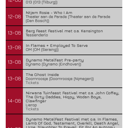
013 (013 (Tilburg))
Ntjam Rosie - Who I Am
12-08
Theater aan de Parade (Theater aan de Parade
(Den Bosch))
Berg Feest Festival met o.a. Kensington
13-08
Tessenderlo
In Flames + Employed To Serve
13-08
OM (OM (Seraing))
Dynamo Metalfest Pre-party
13-08
Dynamo (Dynamo (Eindhoven))
The Ghost Inside
13-08
Doornroosje (Doornroosje (Nijmegen))
Tickets
Nirwana Tuinfeest Festival met o.a. John Coffey,
The Dirty Daddies, Hiqpy, Wodan Boys,
14-08
Clawfinger
Lierop
Tickets
Dynamo MetalFest Festival met o.a. In Flames,
Lamb Of God, Testament, Overkill, Death Angel,
Urne, Slaughter To Prevail, Fit For An Autopsy,