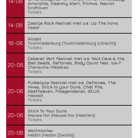
14-08
Amorphis, Insanity Alert, Primus, Necrot
Eindhoven
Tickets
Zeeltje Rock Festival met o.a. Up The Irons
14-08
Deest
Alcest
18-08
TivoliVredenburg (TivoliVredenburg (Utrecht))
Tickets
Cabaret Vert Festival met o.a. Nick Cave & the
Bad Seeds, Deftones, Body Count feat. Ice-T
20-08
Charleville-Mézières
Tickets
Pukkelpop Festival met o.a. Deftones, The
Hives, Stick to your Guns, Chat Pile,
20-08
Deafheaven, Ploegendienst, dEUS
Hasselt
Tickets
Stick To Your Guns
20-08
Nieuwe Nor (Nieuwe Nor (Heerlen))
Tickets
Wolfmother
20-08
Hedon (Hedon (Zwolle))