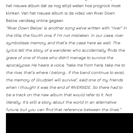
het nieuwe album dat ze nog altijd weten hoe progrock moet
klinken. Van het nieuwe album is de video van River Down
Below vandaag online gegaan.
“River Down Below‘ is another song we’ve written with “river” in
the title, the fourth one, if I’m not mistaken. In our case, river
symbolises memory and that’s the case here as well. The
lyrics tell the story of a wanderer, who accidentally finds the
grave of one of those who didn’t manage to survive the
apocalypse. He hears a voice, “take me from here, take me to
the river, that’s where I belong… If the band continue to exist,
the memory of Grudzień will survive”, said one of my friends
when I thought it was the end of RIVERSIDE. So there had to
be a track on the new album that would refer to it. Not
literally. It’s still a story about the world in an alternative
future, but you can find that reference between the lines.”