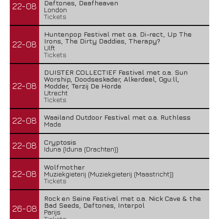
Deftones, Deafheaven
22-08
London
Tickets
Huntenpop Festival met o.a. Di-rect, Up The
Irons, The Dirty Daddies, Therapy?
22-08
Ulft
Tickets
DUISTER COLLECTIEF Festival met o.a. Sun
Worship, Doodseskader, Alkerdeel, Ggu:ll,
22-08
Modder, Terzij De Horde
Utrecht
Tickets
Waailand Outdoor Festival met o.a. Ruthless
22-08
Made
Cryptosis
22-08
Iduna (Iduna (Drachten))
Wolfmother
22-08
Muziekgieterij (Muziekgieterij (Maastricht))
Tickets
Rock en Seine Festival met o.a. Nick Cave & the
Bad Seeds, Deftones, Interpol
26-08
Parijs
Tickets