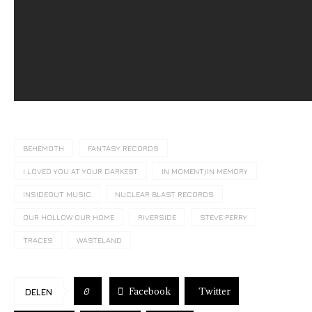
BEHEMOTH
FANTASY RECORDS
I LOVED YOU AT YOUR DARKEST
IN MOMENT/IN MEMORY
INSIDEOUT MUSIC
NUCLEAR BLAST RECORDS
OUR HOLLOW OUR HOME
RIVERSIDE
STEVE PERRY
TRACES
WASTELAND
Facebook
Twitter
0
DELEN