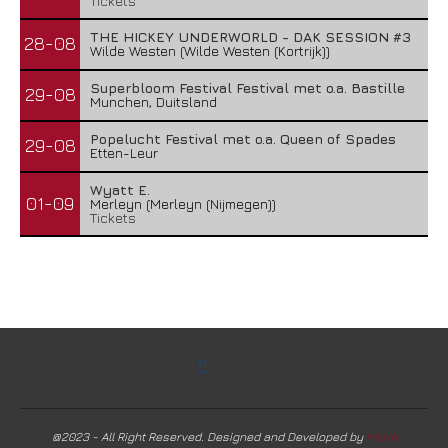
Tickets
THE HICKEY UNDERWORLD - DAK SESSION #3
28-08
Wilde Westen (Wilde Westen (Kortrijk))
Superbloom Festival Festival met o.a. Bastille
29-08
Munchen, Duitsland
Popelucht Festival met o.a. Queen of Spades
29-08
Etten-Leur
Wyatt E.
01-09
Merleyn (Merleyn (Nijmegen))
Tickets
@2023 - All Right Reserved. Designed and Developed by
Harm