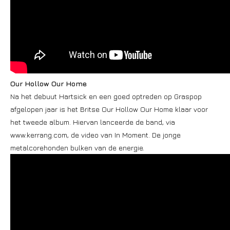
Our Hollow Our Home
Na het debuut Hartsick en een goed optreden op Graspop
afgelopen jaar is het Britse Our Hollow Our Home klaar voor
het tweede album. Hiervan lanceerde de band, via
www.kerrang.com, de video van In Moment. De jonge
metalcorehonden bulken van de energie.