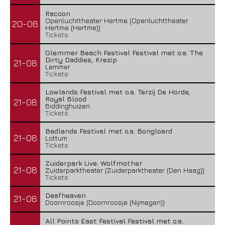
Racoon
Openluchttheater Hertme (Openluchttheater
20-08
Hertme (Hertme))
Tickets
Glemmer Beach Festival Festival met o.a. The
Dirty Daddies, Krezip
21-08
Lemmer
Tickets
Lowlands Festival met o.a. Terzij De Horde,
Royal Blood
21-08
Biddinghuizen
Tickets
Badlands Festival met o.a. Bongloard
21-08
Lottum
Tickets
Zuiderpark Live: Wolfmother
21-08
Zuiderparktheater (Zuiderparktheater (Den Haag))
Tickets
Deafheaven
21-08
Doornroosje (Doornroosje (Nijmegen))
All Points East Festival Festival met o.a.