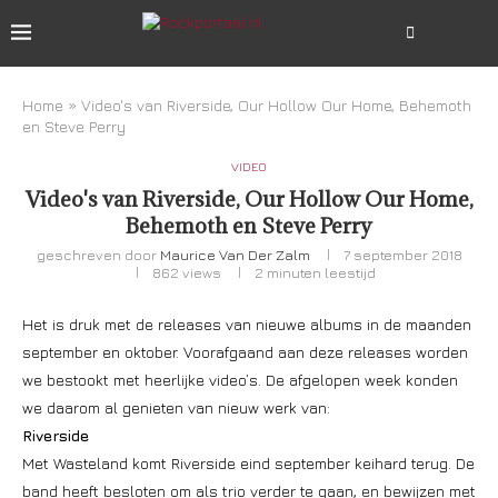
Home
»
Video's van Riverside, Our Hollow Our Home, Behemoth
en Steve Perry
VIDEO
Video's van Riverside, Our Hollow Our Home,
Behemoth en Steve Perry
geschreven door
Maurice Van Der Zalm
7 september 2018
862
views
2 minuten leestijd
Het is druk met de releases van nieuwe albums in de maanden
september en oktober. Voorafgaand aan deze releases worden
we bestookt met heerlijke video’s. De afgelopen week konden
we daarom al genieten van nieuw werk van:
Riverside
Met Wasteland komt Riverside eind september keihard terug. De
band heeft besloten om als trio verder te gaan, en bewijzen met