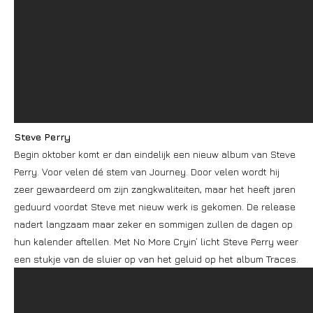
Steve Perry
Begin oktober komt er dan eindelijk een nieuw album van Steve
Perry. Voor velen dé stem van Journey. Door velen wordt hij
zeer gewaardeerd om zijn zangkwaliteiten, maar het heeft jaren
geduurd voordat Steve met nieuw werk is gekomen. De release
nadert langzaam maar zeker en sommigen zullen de dagen op
hun kalender aftellen. Met No More Cryin’ licht Steve Perry weer
een stukje van de sluier op van het geluid op het album Traces.