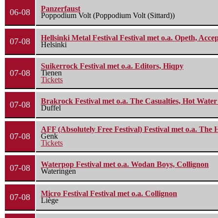
Panzerfaust
06-08
Poppodium Volt (Poppodium Volt (Sittard))
Hellsinki Metal Festival Festival met o.a. Opeth, Ac
07-08
Helsinki
Suikerrock Festival met o.a. Editors, Hiqpy
07-08
Tienen
Tickets
Brakrock Festival met o.a. The Casualties, Hot Wate
07-08
Duffel
AFF (Absolutely Free Festival) Festival met o.a. Th
07-08
Genk
Tickets
Waterpop Festival met o.a. Wodan Boys, Collignon
07-08
Wateringen
Micro Festival Festival met o.a. Collignon
07-08
Liège