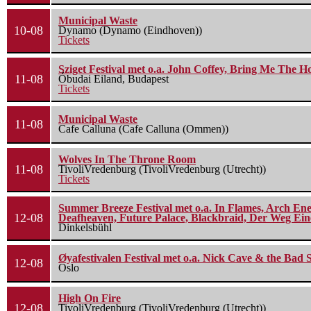
Municipal Waste
10-08
Dynamo (Dynamo (Eindhoven))
Tickets
Sziget Festival met o.a. John Coffey, Bring Me The H
11-08
Óbudai Eiland, Budapest
Tickets
Municipal Waste
11-08
Cafe Calluna (Cafe Calluna (Ommen))
Wolves In The Throne Room
11-08
TivoliVredenburg (TivoliVredenburg (Utrecht))
Tickets
Summer Breeze Festival met o.a. In Flames, Arch Ene
12-08
Deafheaven, Future Palace, Blackbraid, Der Weg Eine
Dinkelsbühl
Øyafestivalen Festival met o.a. Nick Cave & the Bad 
12-08
Oslo
High On Fire
12-08
TivoliVredenburg (TivoliVredenburg (Utrecht))