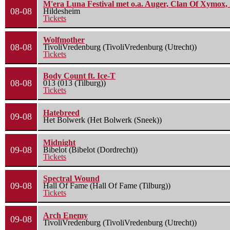
M'era Luna Festival met o.a. Auger, Clan Of Xymox, 
08-08
Hildesheim
Tickets
Wolfmother
08-08
TivoliVredenburg (TivoliVredenburg (Utrecht))
Tickets
Body Count ft. Ice-T
08-08
013 (013 (Tilburg))
Tickets
Hatebreed
09-08
Het Bolwerk (Het Bolwerk (Sneek))
Midnight
09-08
Bibelot (Bibelot (Dordrecht))
Tickets
Spectral Wound
09-08
Hall Of Fame (Hall Of Fame (Tilburg))
Tickets
Arch Enemy
09-08
TivoliVredenburg (TivoliVredenburg (Utrecht))