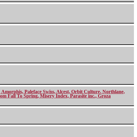
morphis, Paleface Swiss, Alcest, Orbit Culture, Northlane,
m Fall To Spring, Misery Index, Parasite inc., Groza