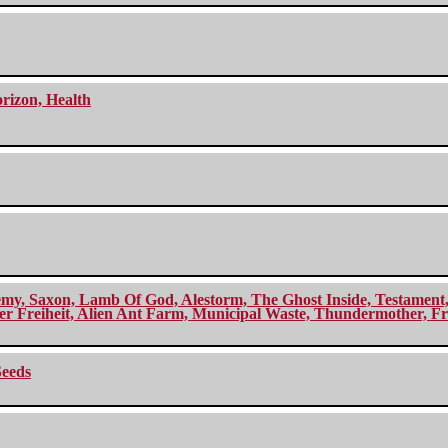
orizon, Health
my, Saxon, Lamb Of God, Alestorm, The Ghost Inside, Testament, A
r Freiheit, Alien Ant Farm, Municipal Waste, Thundermother, Fro
Seeds