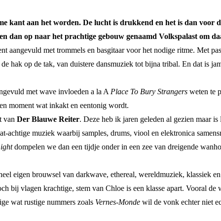
me kant aan het worden. De lucht is drukkend en het is dan voor d
 en dan op naar het prachtige gebouw genaamd Volkspalast om daar
ent aangevuld met trommels en basgitaar voor het nodige ritme. Met pass
de hak op de tak, van duistere dansmuziek tot bijna tribal. En dat is j
ngevuld met wave invloeden a la A
Place To Bury Strangers
weten te p
even moment wat inkakt en eentonig wordt.
rt van
Der Blauwe Reiter
. Deze heb ik jaren geleden al gezien maar i
at-achtige muziek waarbij samples, drums, viool en elektronica samensm
ight
dompelen we dan een tijdje onder in een zee van dreigende wanhoop
eel eigen brouwsel van darkwave, ethereal, wereldmuziek, klassiek en e
och bij vlagen krachtige, stem van Chloe is een klasse apart. Vooral de
rige wat rustige nummers zoals
Vernes-Monde
wil de vonk echter niet ec