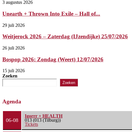
3 augustus 2026
Unearth + Thrown Into Exile – Hall of...
29 juli 2026
Weitjerock 2026 – Zaterdag (IJzendijke) 25/07/2026
26 juli 2026
Bospop 2026: Zondag (Weert) 12/07/2026
15 juli 2026
Zoeken
Zoeken
Agenda
Igorrr + HEALTH
06-08
013 (013 (Tilburg))
Tickets