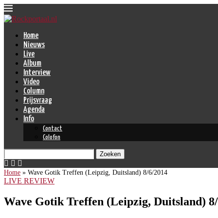
Home
Nieuws
Live
Album
Interview
Video
Column
Prijsvraag
Agenda
Info
Contact
Colofon
Zoeken
Home
»
Wave Gotik Treffen (Leipzig, Duitsland) 8/6/2014
LIVE REVIEW
Wave Gotik Treffen (Leipzig, Duitsland) 8