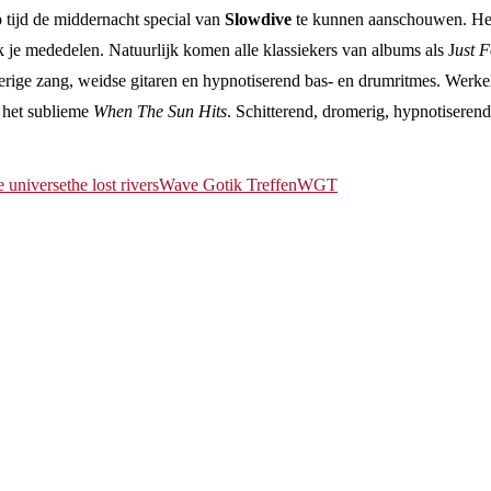
tijd de middernacht special van
Slowdive
te kunnen aanschouwen. Het 
ik je mededelen. Natuurlijk komen alle klassiekers van albums als J
ust 
romerige zang, weidse gitaren en hypnotiserend bas- en drumritmes. W
 het sublieme
When The Sun Hits
. Schitterend, dromerig, hypnotiserend
e universe
the lost rivers
Wave Gotik Treffen
WGT