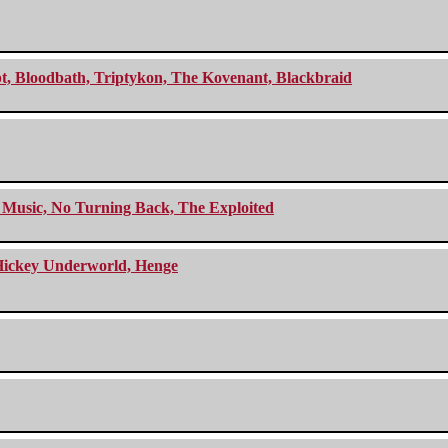
cept, Bloodbath, Triptykon, The Kovenant, Blackbraid
r Music, No Turning Back, The Exploited
e Hickey Underworld, Henge