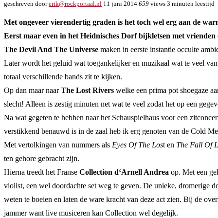
geschreven door
erik@rockportaal.nl
11 juni 2014
659
views
3 minuten leestijd
Met ongeveer vierendertig graden is het toch wel erg aan de war
Eerst maar even in het Heidnisches Dorf bijkletsen met vrienden
The Devil And The Universe
maken in eerste instantie occulte ambi
Later wordt het geluid wat toegankelijker en muzikaal wat te veel van 
totaal verschillende bands zit te kijken.
Op dan maar naar
The Lost Rivers
welke een prima pot shoegaze aa
slecht! Alleen is zestig minuten net wat te veel zodat het op een geg
Na wat gegeten te hebben naar het Schauspielhaus voor een zitconce
verstikkend benauwd is in de zaal heb ik erg genoten van de Cold Me
Met vertolkingen van nummers als
Eyes Of The Los
t en
The Fall Of L
ten gehore gebracht zijn.
Hierna treedt het Franse
Collection d‘Arnell Andrea
op. Met een geh
violist, een wel doordachte set weg te geven. De unieke, dromerige d
weten te boeien en laten de ware kracht van deze act zien. Bij de ove
jammer want live musiceren kan Collection wel degelijk.