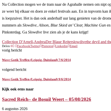
Na Collection mogen we de tram naar de Agrahalle nemen om nipt op 
ze weer bij elkaar en doen ze enkel festivals aan. En in topvorm kan 
is loepzuiver. Het is dan ook anderhalf uur lang genieten van de d
nummers als
Slowdive
,
Alison
,
Blue Skied an’ Clear, Machine Gun
en
Pinksterdag. Ga
Slowdive
live zien als je de kans krijgt!
Collection D'Arnell-Andrea
Der Blaue Reiter
slowdive
the devil and th
Delen
0
Facebook
Twitter
Pinterest
Linkedin
Email
vorig bericht
Wave Gotik Treffen (Leipzig, Duitsland) 7/6/2014
volgend bericht
Wave Gotik Treffen (Leipzig, Duitsland) 9/6/2014
Kijk ook eens naar
Sacred Reich– de Bosuil Weert – 05/08/2026
6 augustus 2026