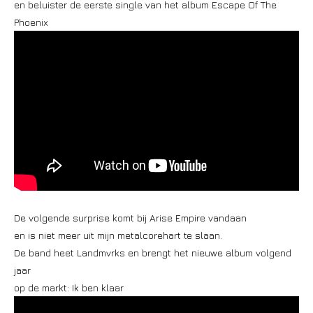
en beluister de eerste single van het album Escape Of The
Phoenix
De volgende surprise komt bij Arise Empire vandaan
en is niet meer uit mijn metalcorehart te slaan.
De band heet Landmvrks en brengt het nieuwe album volgend
jaar
op de markt: Ik ben klaar