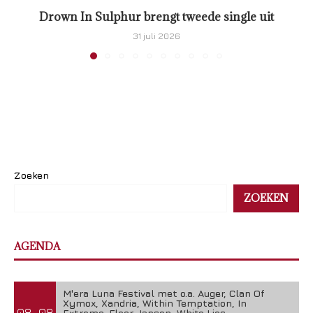
Drown In Sulphur brengt tweede single uit
31 juli 2026
Zoeken
ZOEKEN
AGENDA
M'era Luna Festival met o.a. Auger, Clan Of
Xymox, Xandria, Within Temptation, In
08-08
Extremo, Floor Jansen, White Lies