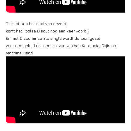
Tot slot aan het eind van deze rij
komt het Poolse Disout nog een keer voorbij.
En met Dissonance als single wordt de toon gezet
voor een geluid dat een mix zou zijn van Katatonia, Gojira en
Machine Head