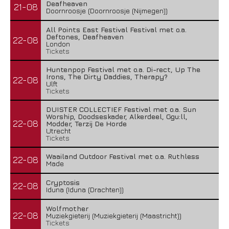
Deafheaven
21-08
Doornroosje (Doornroosje (Nijmegen))
All Points East Festival Festival met o.a.
Deftones, Deafheaven
22-08
London
Tickets
Huntenpop Festival met o.a. Di-rect, Up The
Irons, The Dirty Daddies, Therapy?
22-08
Ulft
Tickets
DUISTER COLLECTIEF Festival met o.a. Sun
Worship, Doodseskader, Alkerdeel, Ggu:ll,
22-08
Modder, Terzij De Horde
Utrecht
Tickets
Waailand Outdoor Festival met o.a. Ruthless
22-08
Made
Cryptosis
22-08
Iduna (Iduna (Drachten))
Wolfmother
22-08
Muziekgieterij (Muziekgieterij (Maastricht))
Tickets