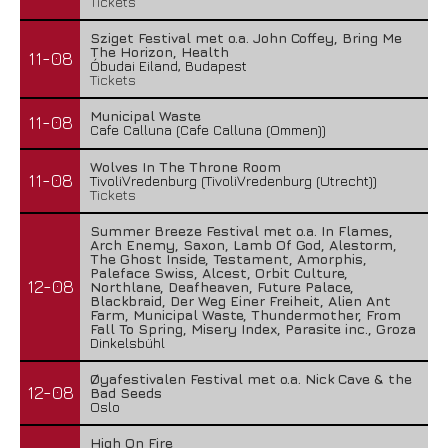
Tickets
Sziget Festival met o.a. John Coffey, Bring Me
The Horizon, Health
11-08
Óbudai Eiland, Budapest
Tickets
Municipal Waste
11-08
Cafe Calluna (Cafe Calluna (Ommen))
Wolves In The Throne Room
11-08
TivoliVredenburg (TivoliVredenburg (Utrecht))
Tickets
Summer Breeze Festival met o.a. In Flames,
Arch Enemy, Saxon, Lamb Of God, Alestorm,
The Ghost Inside, Testament, Amorphis,
Paleface Swiss, Alcest, Orbit Culture,
12-08
Northlane, Deafheaven, Future Palace,
Blackbraid, Der Weg Einer Freiheit, Alien Ant
Farm, Municipal Waste, Thundermother, From
Fall To Spring, Misery Index, Parasite inc., Groza
Dinkelsbühl
Øyafestivalen Festival met o.a. Nick Cave & the
12-08
Bad Seeds
Oslo
High On Fire