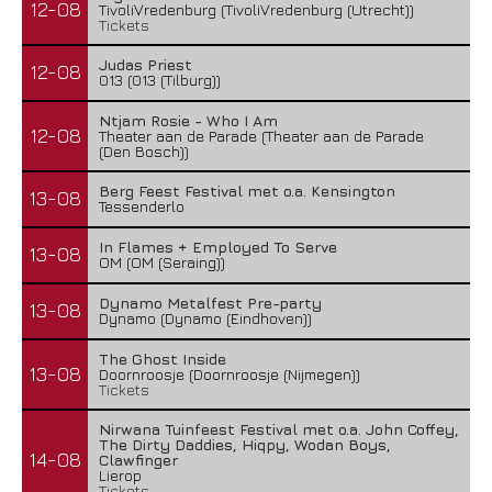
12-08
TivoliVredenburg (TivoliVredenburg (Utrecht))
Tickets
Judas Priest
12-08
013 (013 (Tilburg))
Ntjam Rosie - Who I Am
12-08
Theater aan de Parade (Theater aan de Parade
(Den Bosch))
Berg Feest Festival met o.a. Kensington
13-08
Tessenderlo
In Flames + Employed To Serve
13-08
OM (OM (Seraing))
Dynamo Metalfest Pre-party
13-08
Dynamo (Dynamo (Eindhoven))
The Ghost Inside
13-08
Doornroosje (Doornroosje (Nijmegen))
Tickets
Nirwana Tuinfeest Festival met o.a. John Coffey,
The Dirty Daddies, Hiqpy, Wodan Boys,
14-08
Clawfinger
Lierop
Tickets