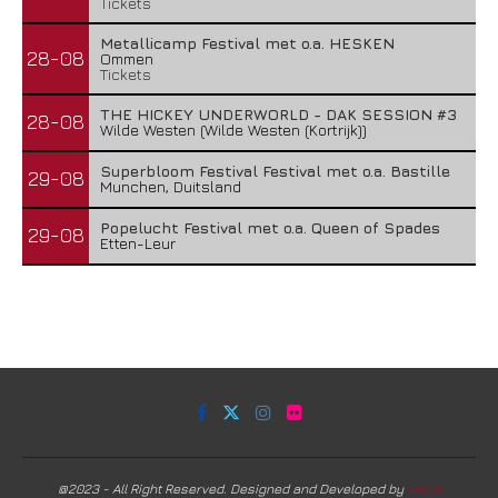
Tickets
Metallicamp Festival met o.a. HESKEN
28-08
Ommen
Tickets
THE HICKEY UNDERWORLD - DAK SESSION #3
28-08
Wilde Westen (Wilde Westen (Kortrijk))
Superbloom Festival Festival met o.a. Bastille
29-08
Munchen, Duitsland
Popelucht Festival met o.a. Queen of Spades
29-08
Etten-Leur
@2023 - All Right Reserved. Designed and Developed by
Harm