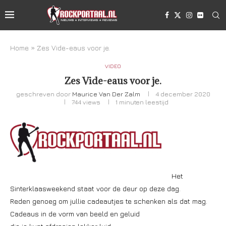
Home
»
Zes Vide-eaus voor je.
VIDEO
Zes Vide-eaus voor je.
geschreven door
Maurice Van Der Zalm
4 december 2020
744
views
1 minuten leestijd
Het
Sinterklaasweekend staat voor de deur op deze dag.
Reden genoeg om jullie cadeautjes te schenken als dat mag.
Cadeaus in de vorm van beeld en geluid