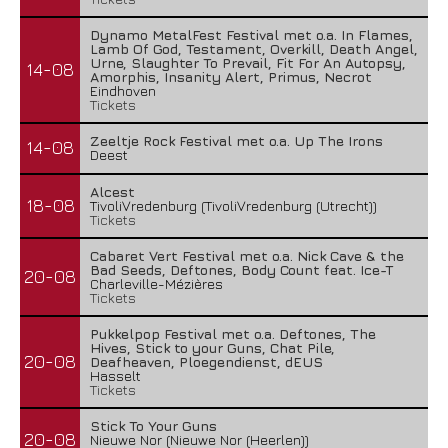
Dynamo MetalFest Festival met o.a. In Flames,
Lamb Of God, Testament, Overkill, Death Angel,
Urne, Slaughter To Prevail, Fit For An Autopsy,
14-08
Amorphis, Insanity Alert, Primus, Necrot
Eindhoven
Tickets
Zeeltje Rock Festival met o.a. Up The Irons
14-08
Deest
Alcest
18-08
TivoliVredenburg (TivoliVredenburg (Utrecht))
Tickets
Cabaret Vert Festival met o.a. Nick Cave & the
Bad Seeds, Deftones, Body Count feat. Ice-T
20-08
Charleville-Mézières
Tickets
Pukkelpop Festival met o.a. Deftones, The
Hives, Stick to your Guns, Chat Pile,
20-08
Deafheaven, Ploegendienst, dEUS
Hasselt
Tickets
Stick To Your Guns
20-08
Nieuwe Nor (Nieuwe Nor (Heerlen))