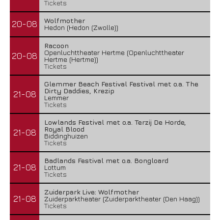
Tickets
Wolfmother
20-08
Hedon (Hedon (Zwolle))
Racoon
Openluchttheater Hertme (Openluchttheater
20-08
Hertme (Hertme))
Tickets
Glemmer Beach Festival Festival met o.a. The
Dirty Daddies, Krezip
21-08
Lemmer
Tickets
Lowlands Festival met o.a. Terzij De Horde,
Royal Blood
21-08
Biddinghuizen
Tickets
Badlands Festival met o.a. Bongloard
21-08
Lottum
Tickets
Zuiderpark Live: Wolfmother
21-08
Zuiderparktheater (Zuiderparktheater (Den Haag))
Tickets