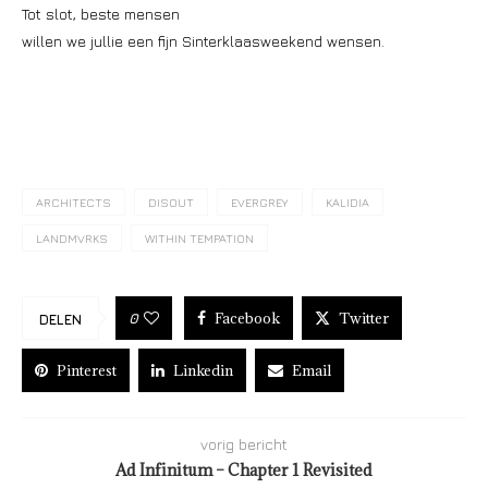
Tot slot, beste mensen
willen we jullie een fijn Sinterklaasweekend wensen.
ARCHITECTS
DISOUT
EVERGREY
KALIDIA
LANDMVRKS
WITHIN TEMPATION
Facebook
Twitter
0
DELEN
Pinterest
Linkedin
Email
vorig bericht
Ad Infinitum – Chapter 1 Revisited