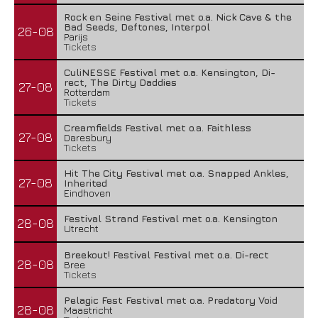
Rock en Seine Festival met o.a. Nick Cave & the
Bad Seeds, Deftones, Interpol
26-08
Parijs
Tickets
CuliNESSE Festival met o.a. Kensington, Di-
rect, The Dirty Daddies
27-08
Rotterdam
Tickets
Creamfields Festival met o.a. Faithless
27-08
Daresbury
Tickets
Hit The City Festival met o.a. Snapped Ankles,
27-08
Inherited
Eindhoven
Festival Strand Festival met o.a. Kensington
28-08
Utrecht
Breekout! Festival Festival met o.a. Di-rect
28-08
Bree
Tickets
Pelagic Fest Festival met o.a. Predatory Void
28-08
Maastricht