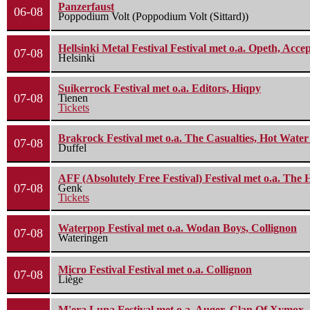
Panzerfaust
06-08
Poppodium Volt (Poppodium Volt (Sittard))
Hellsinki Metal Festival Festival met o.a. Opeth, Ac
07-08
Helsinki
Suikerrock Festival met o.a. Editors, Hiqpy
07-08
Tienen
Tickets
Brakrock Festival met o.a. The Casualties, Hot Wate
07-08
Duffel
AFF (Absolutely Free Festival) Festival met o.a. Th
07-08
Genk
Tickets
Waterpop Festival met o.a. Wodan Boys, Collignon
07-08
Wateringen
Micro Festival Festival met o.a. Collignon
07-08
Liège
M'era Luna Festival met o.a. Auger, Clan Of Xymox, 