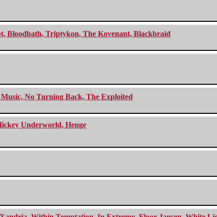
cept, Bloodbath, Triptykon, The Kovenant, Blackbraid
r Music, No Turning Back, The Exploited
e Hickey Underworld, Henge
Xandria, Within Temptation, In Extremo, Floor Jansen, White Li