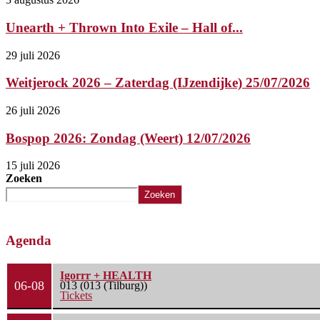
Unearth + Thrown Into Exile – Hall of...
29 juli 2026
Weitjerock 2026 – Zaterdag (IJzendijke) 25/07/2026
26 juli 2026
Bospop 2026: Zondag (Weert) 12/07/2026
15 juli 2026
Zoeken
Zoeken
Agenda
Igorrr + HEALTH
06-08
013 (013 (Tilburg))
Tickets