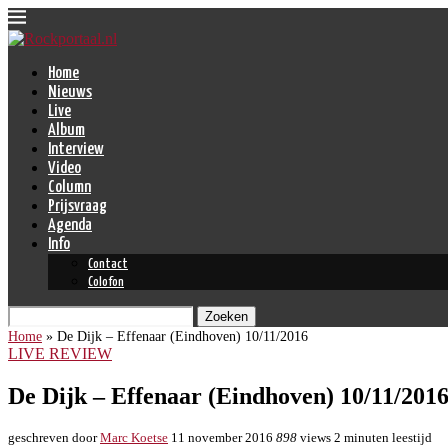
Home
Nieuws
Live
Album
Interview
Video
Column
Prijsvraag
Agenda
Info
Contact
Colofon
Zoeken
Home
»
De Dijk – Effenaar (Eindhoven) 10/11/2016
LIVE REVIEW
De Dijk – Effenaar (Eindhoven) 10/11/201
geschreven door
Marc Koetse
11 november 2016
898
views
2 minuten leestijd