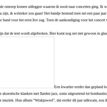
ale omroep komen uitleggen waarom ik nooit naar concerten ging. Ik we
u zijn, ik welzeker zou gaan!
Het bandje bestond toen net een paar jaa
 de band voor het eerst live zag. Toen de aankondiging voor het conce
ijn dat de tent wordt afgebroken. Bier komt nog net niet gewoon in glas,
Een kwartier eerder dan gepland ko
ele akoestische klanken met flarden jazz, soms uitgroeiend tot bombastis
 de muziek. Hun album “Wrakjuweel”, dat eerder dit jaar uitkwam, zou ik