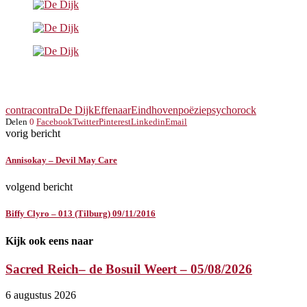
contracontra
De Dijk
Effenaar
Eindhoven
poëzie
psycho
rock
Delen
0
Facebook
Twitter
Pinterest
Linkedin
Email
vorig bericht
Annisokay – Devil May Care
volgend bericht
Biffy Clyro – 013 (Tilburg) 09/11/2016
Kijk ook eens naar
Sacred Reich– de Bosuil Weert – 05/08/2026
6 augustus 2026