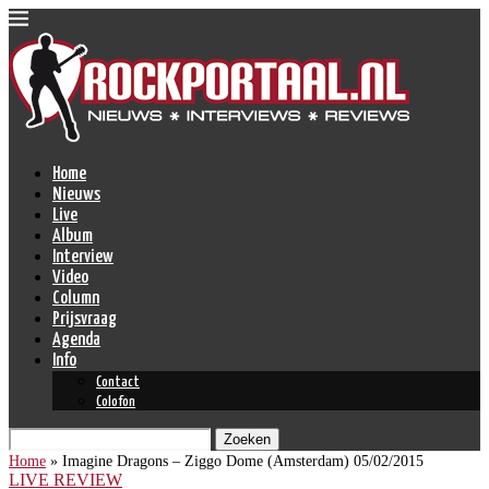
Home
Nieuws
Live
Album
Interview
Video
Column
Prijsvraag
Agenda
Info
Contact
Colofon
Zoeken
Home
»
Imagine Dragons – Ziggo Dome (Amsterdam) 05/02/2015
LIVE REVIEW