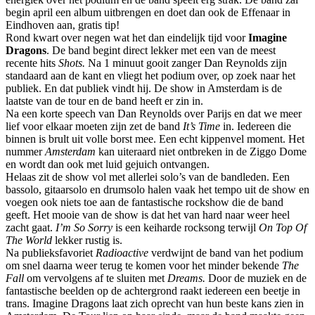
begin april een album uitbrengen en doet dan ook de Effenaar in
Eindhoven aan, gratis tip!
Rond kwart over negen wat het dan eindelijk tijd voor
Imagine
Dragons
. De band begint direct lekker met een van de meest
recente hits
Shots.
Na 1 minuut gooit zanger Dan Reynolds zijn
standaard aan de kant en vliegt het podium over, op zoek naar het
publiek. En dat publiek vindt hij. De show in Amsterdam is de
laatste van de tour en de band heeft er zin in.
Na een korte speech van Dan Reynolds over Parijs en dat we meer
lief voor elkaar moeten zijn zet de band
It’s Time
in. Iedereen die
binnen is brult uit volle borst mee. Een echt kippenvel moment. Het
nummer
Amsterdam
kan uiteraard niet ontbreken in de Ziggo Dome
en wordt dan ook met luid gejuich ontvangen.
Helaas zit de show vol met allerlei solo’s van de bandleden. Een
bassolo, gitaarsolo en drumsolo halen vaak het tempo uit de show en
voegen ook niets toe aan de fantastische rockshow die de band
geeft. Het mooie van de show is dat het van hard naar weer heel
zacht gaat.
I’m So Sorry
is een keiharde rocksong terwijl
On Top Of
The World
lekker rustig is.
Na publieksfavoriet
Radioactive
verdwijnt de band van het podium
om snel daarna weer terug te komen voor het minder bekende
The
Fall
om vervolgens af te sluiten met
Dreams.
Door de muziek en de
fantastische beelden op de achtergrond raakt iedereen een beetje in
trans. Imagine Dragons laat zich oprecht van hun beste kans zien in