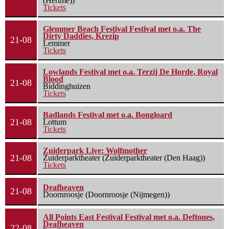
(Hertme))
Tickets
Glemmer Beach Festival Festival met o.a. The
Dirty Daddies, Krezip
21-08
Lemmer
Tickets
Lowlands Festival met o.a. Terzij De Horde, Royal
Blood
21-08
Biddinghuizen
Tickets
Badlands Festival met o.a. Bongloard
21-08
Lottum
Tickets
Zuiderpark Live: Wolfmother
21-08
Zuiderparktheater (Zuiderparktheater (Den Haag))
Tickets
Deafheaven
21-08
Doornroosje (Doornroosje (Nijmegen))
All Points East Festival Festival met o.a. Deftones,
Deafheaven
22-08