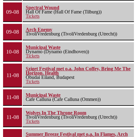
Spectral Wound
09-08
Hall Of Fame (Hall Of Fame (Tilburg))
Tickets
Arch Enemy
09-08
TivoliVredenburg (TivoliVredenburg (Utrecht))
Municipal Waste
10-08
Dynamo (Dynamo (Eindhoven))
Tickets
Sziget Festival met o.a. John Coffey, Bring Me The
Horizon, Health
11-08
Óbudai Eiland, Budapest
Tickets
Municipal Waste
11-08
Cafe Calluna (Cafe Calluna (Ommen))
Wolves In The Throne Room
11-08
TivoliVredenburg (TivoliVredenburg (Utrecht))
Tickets
Summer Breeze Festival met o.a. In Flames, Arch