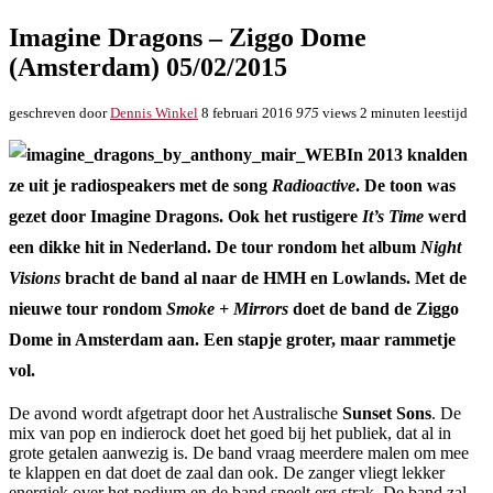
Imagine Dragons – Ziggo Dome
(Amsterdam) 05/02/2015
geschreven door
Dennis Winkel
8 februari 2016
975
views
2 minuten leestijd
In 2013 knalden
ze uit je radiospeakers met de song
Radioactive
. De toon was
gezet door Imagine Dragons. Ook het rustigere
It’s Time
werd
een dikke hit in Nederland. De tour rondom het album
Night
Visions
bracht de band al naar de HMH en Lowlands. Met de
nieuwe tour rondom
Smoke + Mirrors
doet de band de Ziggo
Dome in Amsterdam aan. Een stapje groter, maar rammetje
vol.
De avond wordt afgetrapt door het Australische
Sunset Sons
. De
mix van pop en indierock doet het goed bij het publiek, dat al in
grote getalen aanwezig is. De band vraag meerdere malen om mee
te klappen en dat doet de zaal dan ook. De zanger vliegt lekker
energiek over het podium en de band speelt erg strak. De band zal