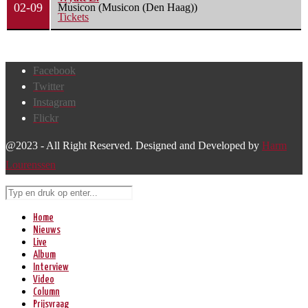
02-09
Musicon (Musicon (Den Haag))
Tickets
Facebook
Twitter
Instagram
Flickr
@2023 - All Right Reserved. Designed and Developed by
Harm
Lourenssen
Home
Nieuws
Live
Album
Interview
Video
Column
Prijsvraag