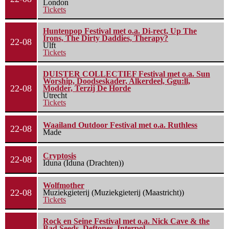
London
Tickets
Huntenpop Festival met o.a. Di-rect, Up The
Irons, The Dirty Daddies, Therapy?
22-08
Ulft
Tickets
DUISTER COLLECTIEF Festival met o.a. Sun
Worship, Doodseskader, Alkerdeel, Ggu:ll,
22-08
Modder, Terzij De Horde
Utrecht
Tickets
Waailand Outdoor Festival met o.a. Ruthless
22-08
Made
Cryptosis
22-08
Iduna (Iduna (Drachten))
Wolfmother
22-08
Muziekgieterij (Muziekgieterij (Maastricht))
Tickets
Rock en Seine Festival met o.a. Nick Cave & the
Bad Seeds, Deftones, Interpol