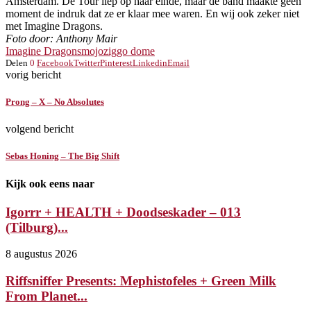
Amsterdam. De Tour liep op haar einde, maar de band maakte geen
moment de indruk dat ze er klaar mee waren. En wij ook zeker niet
met Imagine Dragons.
Foto door: Anthony Mair
Imagine Dragons
mojo
ziggo dome
Delen
0
Facebook
Twitter
Pinterest
Linkedin
Email
vorig bericht
Prong – X – No Absolutes
volgend bericht
Sebas Honing – The Big Shift
Kijk ook eens naar
Igorrr + HEALTH + Doodseskader – 013
(Tilburg)...
8 augustus 2026
Riffsniffer Presents: Mephistofeles + Green Milk
From Planet...