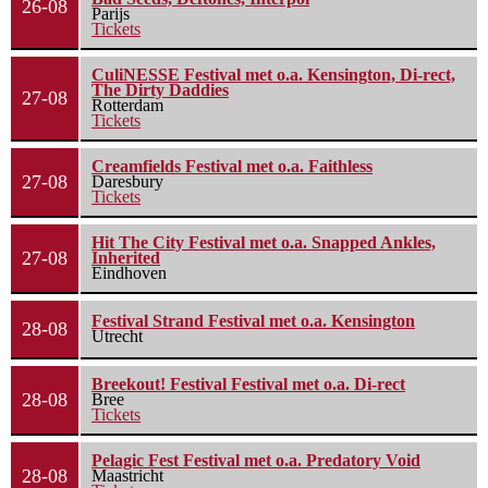
26-08
Parijs
Tickets
CuliNESSE Festival met o.a. Kensington, Di-rect,
The Dirty Daddies
27-08
Rotterdam
Tickets
Creamfields Festival met o.a. Faithless
27-08
Daresbury
Tickets
Hit The City Festival met o.a. Snapped Ankles,
27-08
Inherited
Eindhoven
Festival Strand Festival met o.a. Kensington
28-08
Utrecht
Breekout! Festival Festival met o.a. Di-rect
28-08
Bree
Tickets
Pelagic Fest Festival met o.a. Predatory Void
28-08
Maastricht