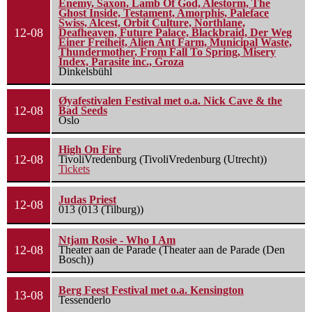
Enemy, Saxon, Lamb Of God, Alestorm, The
Ghost Inside, Testament, Amorphis, Paleface
Swiss, Alcest, Orbit Culture, Northlane,
12-08
Deafheaven, Future Palace, Blackbraid, Der Weg
Einer Freiheit, Alien Ant Farm, Municipal Waste,
Thundermother, From Fall To Spring, Misery
Index, Parasite inc., Groza
Dinkelsbühl
Øyafestivalen Festival met o.a. Nick Cave & the
12-08
Bad Seeds
Oslo
High On Fire
12-08
TivoliVredenburg (TivoliVredenburg (Utrecht))
Tickets
Judas Priest
12-08
013 (013 (Tilburg))
Ntjam Rosie - Who I Am
12-08
Theater aan de Parade (Theater aan de Parade (Den
Bosch))
Berg Feest Festival met o.a. Kensington
13-08
Tessenderlo