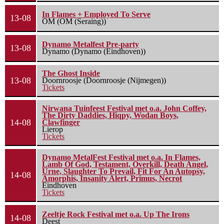
In Flames + Employed To Serve
13-08
OM (OM (Seraing))
Dynamo Metalfest Pre-party
13-08
Dynamo (Dynamo (Eindhoven))
The Ghost Inside
13-08
Doornroosje (Doornroosje (Nijmegen))
Tickets
Nirwana Tuinfeest Festival met o.a. John Coffey,
The Dirty Daddies, Hiqpy, Wodan Boys,
14-08
Clawfinger
Lierop
Tickets
Dynamo MetalFest Festival met o.a. In Flames,
Lamb Of God, Testament, Overkill, Death Angel,
Urne, Slaughter To Prevail, Fit For An Autopsy,
14-08
Amorphis, Insanity Alert, Primus, Necrot
Eindhoven
Tickets
Zeeltje Rock Festival met o.a. Up The Irons
14-08
Deest