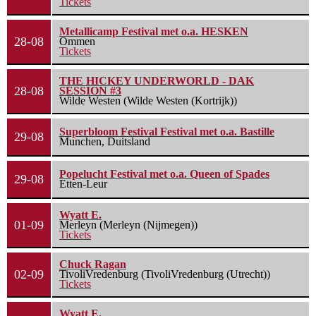
Tickets
Metallicamp Festival met o.a. HESKEN
28-08
Ommen
Tickets
THE HICKEY UNDERWORLD - DAK
28-08
SESSION #3
Wilde Westen (Wilde Westen (Kortrijk))
Superbloom Festival Festival met o.a. Bastille
29-08
Munchen, Duitsland
Popelucht Festival met o.a. Queen of Spades
29-08
Etten-Leur
Wyatt E.
01-09
Merleyn (Merleyn (Nijmegen))
Tickets
Chuck Ragan
02-09
TivoliVredenburg (TivoliVredenburg (Utrecht))
Tickets
Wyatt E.