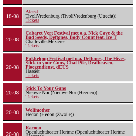
Alcest
18-08
TivoliVredenburg (TivoliVredenburg (Utrecht))
Tickets
Cabaret Vert Festival met o.a. Nick Cave & the
Bad Seeds, Deftones, Body Count feat. Ice-T
20-08
Charleville-Mézières
Tickets
Pukkelpop Festival met o.a. Deftones, The Hives,
Stick to your Guns, Chat Pile, Deafheaven,
20-08
Ploegendienst, dEUS
Hasselt
Tickets
Stick To Your Guns
20-08
Nieuwe Nor (Nieuwe Nor (Heerlen))
Tickets
Wolfmother
20-08
Hedon (Hedon (Zwolle))
Racoon
Openluchttheater Hertme (Openluchttheater Hertme
20-08