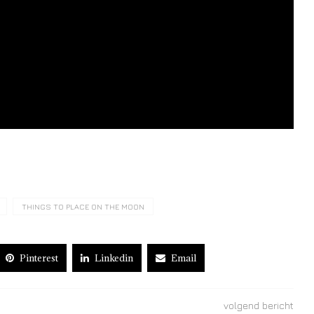
THINGS TO PLACE ON THE MOON
Pinterest
Linkedin
Email
volgend bericht