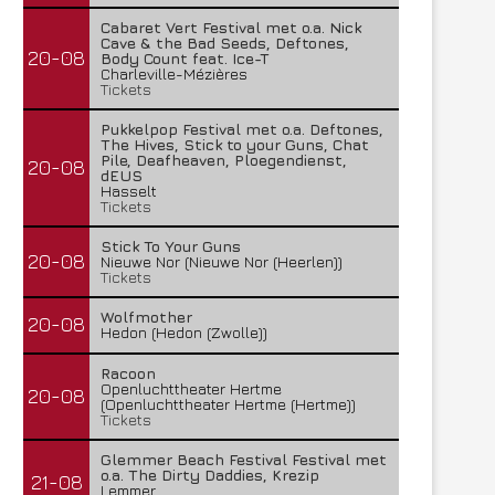
Cabaret Vert Festival met o.a. Nick
Cave & the Bad Seeds, Deftones,
20-08
Body Count feat. Ice-T
Charleville-Mézières
Tickets
Pukkelpop Festival met o.a. Deftones,
The Hives, Stick to your Guns, Chat
Pile, Deafheaven, Ploegendienst,
20-08
dEUS
Hasselt
Tickets
Stick To Your Guns
20-08
Nieuwe Nor (Nieuwe Nor (Heerlen))
Tickets
Wolfmother
20-08
Hedon (Hedon (Zwolle))
Racoon
Openluchttheater Hertme
20-08
(Openluchttheater Hertme (Hertme))
Tickets
Glemmer Beach Festival Festival met
o.a. The Dirty Daddies, Krezip
21-08
Lemmer