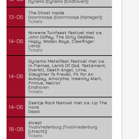
Dynamo (Dynamo (Eindhoven))
The Ghost Inside
13-08
Doornroosje (Doornroosje (Nijmegen))
Tickets
Nirwana Tuinfeest Festival met o.a.
John Coffey, The Dirty Daddies,
14-08
Hiqpy, Wodan Boys, Clawfinger
Lierop
Tickets
Dynamo MetalFest Festival met o.a.
In Flames, Lamb Of God, Testament,
Overkill, Death Angel, Urne,
Slaughter To Prevail, Fit For An
14-08
Autopsy, Amorphis, Insanity Alert,
Primus, Necrot
Eindhoven
Tickets
Zeeltje Rock Festival met o.a. Up The
14-08
Irons
Deest
Alcest
TivoliVredenburg (TivoliVredenburg
18-08
(Utrecht))
Tickets