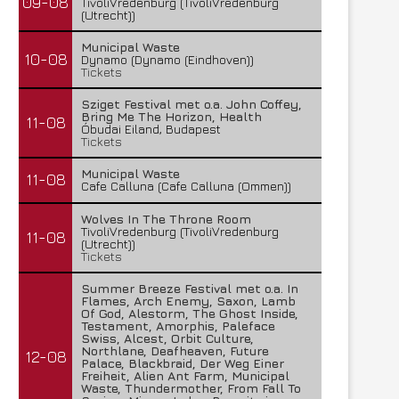
09-08
TivoliVredenburg (TivoliVredenburg
(Utrecht))
Municipal Waste
10-08
Dynamo (Dynamo (Eindhoven))
Tickets
Sziget Festival met o.a. John Coffey,
Bring Me The Horizon, Health
11-08
Óbudai Eiland, Budapest
Tickets
Municipal Waste
11-08
Cafe Calluna (Cafe Calluna (Ommen))
Wolves In The Throne Room
TivoliVredenburg (TivoliVredenburg
11-08
(Utrecht))
Tickets
Summer Breeze Festival met o.a. In
Flames, Arch Enemy, Saxon, Lamb
Of God, Alestorm, The Ghost Inside,
Testament, Amorphis, Paleface
Swiss, Alcest, Orbit Culture,
Northlane, Deafheaven, Future
12-08
Palace, Blackbraid, Der Weg Einer
Freiheit, Alien Ant Farm, Municipal
Waste, Thundermother, From Fall To