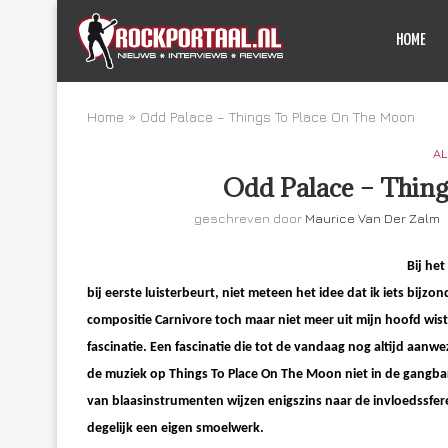
HOME
Home
»
Odd Palace – Things To Place On The Moon
AL
Odd Palace – Thin
geschreven door
Maurice Van Der Zalm
Bij he
bij eerste luisterbeurt, niet meteen het idee dat ik iets bijzo
compositie Carnivore toch maar niet meer uit mijn hoofd wist 
fascinatie. Een fascinatie die tot de vandaag nog altijd aanw
de muziek op Things To Place On The Moon niet in de gangba
van blaasinstrumenten wijzen enigszins naar de invloedssfer
degelijk een eigen smoelwerk.