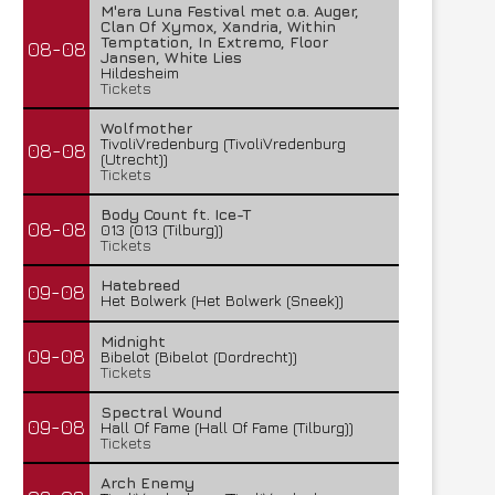
M'era Luna Festival met o.a. Auger,
Clan Of Xymox, Xandria, Within
Temptation, In Extremo, Floor
08-08
Jansen, White Lies
Hildesheim
Tickets
Wolfmother
TivoliVredenburg (TivoliVredenburg
08-08
(Utrecht))
Tickets
Body Count ft. Ice-T
08-08
013 (013 (Tilburg))
Tickets
Hatebreed
09-08
Het Bolwerk (Het Bolwerk (Sneek))
Midnight
09-08
Bibelot (Bibelot (Dordrecht))
Tickets
Spectral Wound
09-08
Hall Of Fame (Hall Of Fame (Tilburg))
Tickets
Arch Enemy