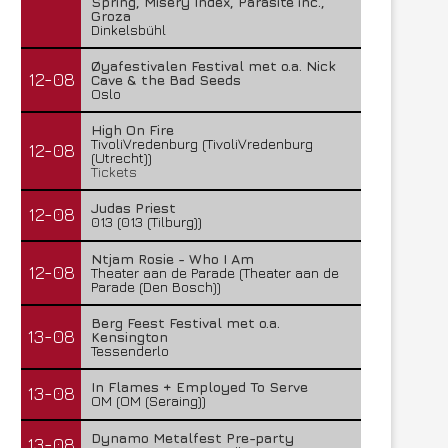
Spring, Misery Index, Parasite inc.,
Groza
Dinkelsbühl
Øyafestivalen Festival met o.a. Nick
12-08
Cave & the Bad Seeds
Oslo
High On Fire
TivoliVredenburg (TivoliVredenburg
12-08
(Utrecht))
Tickets
Judas Priest
12-08
013 (013 (Tilburg))
Ntjam Rosie - Who I Am
12-08
Theater aan de Parade (Theater aan de
Parade (Den Bosch))
Lunatic Soul – Transition II
Boneripper – Radiant In
Berg Feest Festival met o.a.
13-08
Kensington
29 juli 2026
27 juli 2026
Tessenderlo
In Flames + Employed To Serve
13-08
OM (OM (Seraing))
Dynamo Metalfest Pre-party
13-08