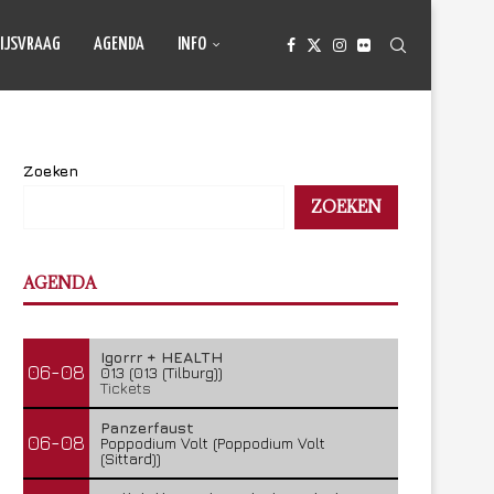
IJSVRAAG
AGENDA
INFO
Zoeken
ZOEKEN
AGENDA
Igorrr + HEALTH
06-08
013 (013 (Tilburg))
Tickets
Panzerfaust
06-08
Poppodium Volt (Poppodium Volt
(Sittard))