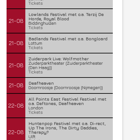
Tickets
Lowlands Festival met o.a. Terzij De
Horde, Royal Blood
21-08
Biddinghuizen
Tickets
Badlands Festival met o.a. Bongloard
21-08
Lottum
Tickets
Zuiderpark Live: Wolfmother
Zuiderparktheater (Zuiderparktheater
21-08
(Den Haag))
Tickets
Deafheaven
21-08
Doornroosje (Doornroosje (Nijmegen))
All Points East Festival Festival met
o.a. Deftones, Deafheaven
22-08
London
Tickets
Huntenpop Festival met o.a. Di-rect,
Up The Irons, The Dirty Daddies,
22-08
Therapy?
Ulft