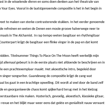
past in de wisselende sferen en soms doen denken aan het theatrale van
gh Your Eyes. Vooral in de laatstgenoemde compositie is het in het begin in
eet te maken van sterke contrasterende stukken. In het eerder genoemde
n de refreinen en weten de Denen een mooie groove halverwege neer te
maals in The Alchamist. In rap tempo weten basgitaar en rhythmgitaar
ounterpart krijgt de basgitaar een flinke vinger in de pap en dat komt
midden. Titelnummer Things To Place On The Moon heeft werkelijk mijn
jd allemaal gebeurt is in de eerste plaats niet afdoende te beschrijven en in
itie een prachtexemplaar maakt. Het akoestische intro, begeleid door
en singer-songwriter. Gaandeweg de compositie krijgt de zang wat
al los gaat in een krachtige opwelling. Dit wordt al snel door de band zelf
emde en georganiseerde chaos komt spijkerhard terug met in het kielzog
erstaanbare mix maken. Hysterisch, gevoelig, akoestisch, klassieke gitaar,
 revue en het blijkt maar weer eens dat gekte en genialiteit nauw verwant