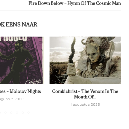
Fire Down Below – Hymn Of The Cosmic Man
OK EENS NAAR
ses – Molotov Nights
Combichrist – The Venom In The
Mouth Of...
ugustus 2026
1 augustus 2026