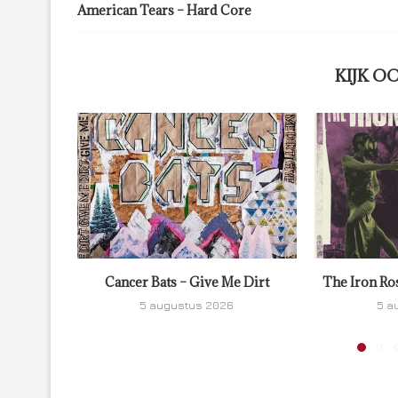
American Tears – Hard Core
KIJK O
Cancer Bats – Give Me Dirt
The Iron Ro
5 augustus 2026
5 a