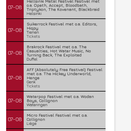
Hellsinki Metal Festival Festival met
o.a. Opeth, Accept, Bloodbath,
07-08
Triptykon, The Kovenant, Blackbraid
Helsinki
Suikerrock Festival met o.a. Editors,
Hiqpy
07-08
Tienen
Tickets
Brakrock Festival met o.a. The
Casualties, Hot Water Music, No
07-08
Turning Back, The Exploited
Duffel
AFF (Absolutely Free Festival) Festival
met o.a. The Hickey Underworld,
07-08
Henge
Genk
Tickets
Waterpop Festival met o.a. Wodan
07-08
Boys, Collignon
Wateringen
Micro Festival Festival met o.a.
07-08
Collignon
Liège