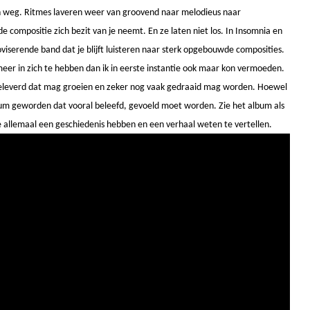
n weg. Ritmes laveren weer van groovend naar melodieus naar
compositie zich bezit van je neemt. En ze laten niet los. In Insomnia en
viserende band dat je blijft luisteren naar sterk opgebouwde composities.
 meer in zich te hebben dan ik in eerste instantie ook maar kon vermoeden.
geleverd dat mag groeien en zeker nog vaak gedraaid mag worden. Hoewel
album geworden dat vooral beleefd, gevoeld moet worden. Zie het album als
e allemaal een geschiedenis hebben en een verhaal weten te vertellen.