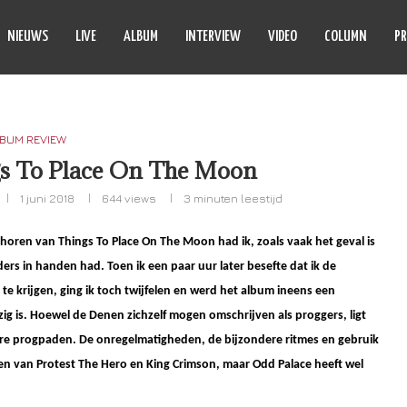
NIEUWS
LIVE
ALBUM
INTERVIEW
VIDEO
COLUMN
PR
BUM REVIEW
gs To Place On The Moon
1 juni 2018
644
views
3 minuten leestijd
t horen van Things To Place On The Moon had ik, zoals vaak het geval is
nders in handen had. Toen ik een paar uur later besefte dat ik de
te krijgen, ging ik toch twijfelen en werd het album ineens een
ezig is. Hoewel de Denen zichzelf mogen omschrijven als proggers, ligt
re progpaden. De onregelmatigheden, de bijzondere ritmes en gebruik
en van Protest The Hero en King Crimson, maar Odd Palace heeft wel