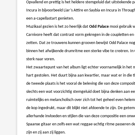
Opvallend en prettig is het heldere stemgeluid dat uitstekende 
Incura in bijvoorbeeld Liar’s Attire en Saybia en Incura in Throu
een a-capellastart genieten.
Muzikaal gezien is het zo heerlijk dat
Odd Palace
mooi gebruik w
Carnivore heeft dat contrast vorm gekregen in de coupletten e
zetten. Dat ze trouwens kunnen grooven bewijst Odd Palace nog
binnen het afwijkende drumritme een sterke vibe te creëren. In C
sterk naar voren.
Het zwaartepunt van het album ligt echter voornamelijk in het 
hart gestolen. Het duurt bijna aan kwartier, maar wat er in die ti
de tweede plaats is het vooral de beleving die van deze compos
slechts een wat voorzichtig stemgeluid doet bijna denken aan e
ruimtelijks en melancholisch over zich tot het geheel even helema
de kop ingedrukt, maar dit blijkt niet afdoende te zijn. De get
allerhande invloeden en stijlen die van deze compositie een onwe
Spaanse gitaar en zelfs een wat reggae-achtig ritme passeren de
zijn en zij aan zij liggen.