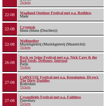
Tickets
Waailand Outdoor Festival met o.a. Ruthless
22-08
Made
Cryptosis
22-08
Iduna (Iduna (Drachten))
Wolfmother
22-08
Muziekgieterij (Muziekgieterij (Maastricht))
Tickets
Rock en Seine Festival met o.a. Nick Cave & the
Bad Seeds, Deftones, Interpol
26-08
Parijs
Tickets
CuliNESSE Festival met o.a. Kensington, Di-rect,
The Dirty Daddies
27-08
Rotterdam
Tickets
Creamfields Festival met o.a. Faithless
27-08
Daresbury
Tickets