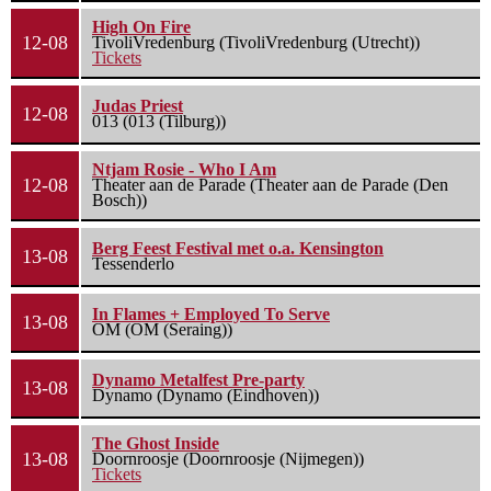
High On Fire
12-08
TivoliVredenburg (TivoliVredenburg (Utrecht))
Tickets
Judas Priest
12-08
013 (013 (Tilburg))
Ntjam Rosie - Who I Am
12-08
Theater aan de Parade (Theater aan de Parade (Den
Bosch))
Berg Feest Festival met o.a. Kensington
13-08
Tessenderlo
In Flames + Employed To Serve
13-08
OM (OM (Seraing))
Dynamo Metalfest Pre-party
13-08
Dynamo (Dynamo (Eindhoven))
The Ghost Inside
13-08
Doornroosje (Doornroosje (Nijmegen))
Tickets