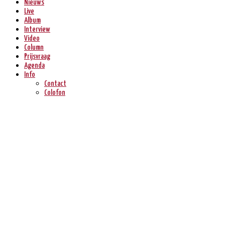
Nieuws
Live
Album
Interview
Video
Column
Prijsvraag
Agenda
Info
Contact
Colofon