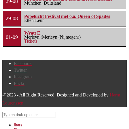
29-08
Munchen, Duitsland
Popelucht Festival met o.a. Queen of Spades
29-08
Etten-Leur
Wyatt E.
01-09
Merleyn (Merleyn (Nijmegen))
Tickets
Facebook
Twitter
Instagram
Flickr
@2023 - All Right Reserved. Designed and Developed by
Harm
Lourenssen
Home