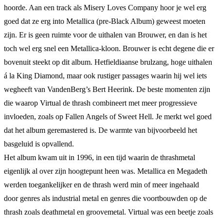
hoorde. Aan een track als Misery Loves Company hoor je wel erg
goed dat ze erg into Metallica (pre-Black Album) geweest moeten
zijn. Er is geen ruimte voor de uithalen van Brouwer, en dan is het
toch wel erg snel een Metallica-kloon. Brouwer is echt degene die er
bovenuit steekt op dit album. Hetfieldiaanse brulzang, hoge uithalen
á la King Diamond, maar ook rustiger passages waarin hij wel iets
wegheeft van VandenBerg’s Bert Heerink. De beste momenten zijn
die waarop Virtual de thrash combineert met meer progressieve
invloeden, zoals op Fallen Angels of Sweet Hell. Je merkt wel goed
dat het album geremastered is. De warmte van bijvoorbeeld het
basgeluid is opvallend.
Het album kwam uit in 1996, in een tijd waarin de thrashmetal
eigenlijk al over zijn hoogtepunt heen was. Metallica en Megadeth
werden toegankelijker en de thrash werd min of meer ingehaald
door genres als industrial metal en genres die voortbouwden op de
thrash zoals deathmetal en groovemetal. Virtual was een beetje zoals