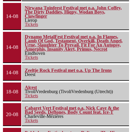
Nirwana Tuinfeest Festival met o.a. John Coffey,
The Dirty Daddies, Hiqpy, Wodan Boys,
14-08
Clawfinger
Lierop
Tickets
Dynamo MetalFest Festival met o.a. In Flames,
Lamb Of God, Testament, Overkill, Death Angel,
Urne, Slaughter To Prevail, Fit For An Autopsy,
14-08
Amorphis, Insanity Alert, Primus, Necrot
Eindhoven
Tickets
Zeeltje Rock Festival met o.a. Up The Irons
14-08
Deest
Alcest
18-08
TivoliVredenburg (TivoliVredenburg (Utrecht))
Tickets
Cabaret Vert Festival met o.a. Nick Cave & the
Bad Seeds, Deftones, Body Count feat. Ice-T
20-08
Charleville-Mézières
Tickets