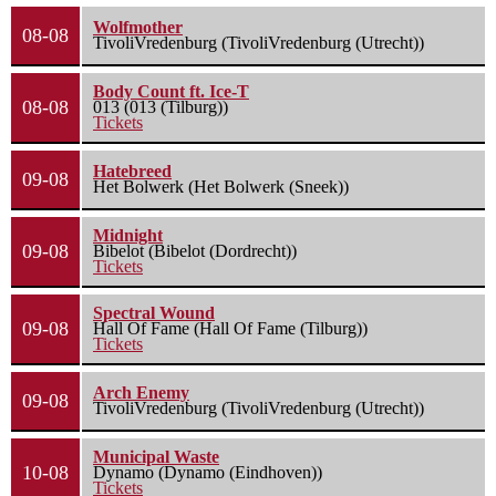
Wolfmother
08-08
TivoliVredenburg (TivoliVredenburg (Utrecht))
Body Count ft. Ice-T
08-08
013 (013 (Tilburg))
Tickets
Hatebreed
09-08
Het Bolwerk (Het Bolwerk (Sneek))
Midnight
09-08
Bibelot (Bibelot (Dordrecht))
Tickets
Spectral Wound
09-08
Hall Of Fame (Hall Of Fame (Tilburg))
Tickets
Arch Enemy
09-08
TivoliVredenburg (TivoliVredenburg (Utrecht))
Municipal Waste
10-08
Dynamo (Dynamo (Eindhoven))
Tickets