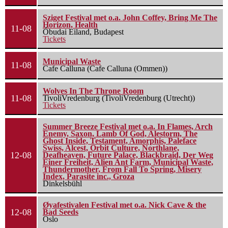
Sziget Festival met o.a. John Coffey, Bring Me The
Horizon, Health
11-08
Óbudai Eiland, Budapest
Tickets
Municipal Waste
11-08
Cafe Calluna (Cafe Calluna (Ommen))
Wolves In The Throne Room
11-08
TivoliVredenburg (TivoliVredenburg (Utrecht))
Tickets
Summer Breeze Festival met o.a. In Flames, Arch
Enemy, Saxon, Lamb Of God, Alestorm, The
Ghost Inside, Testament, Amorphis, Paleface
Swiss, Alcest, Orbit Culture, Northlane,
12-08
Deafheaven, Future Palace, Blackbraid, Der Weg
Einer Freiheit, Alien Ant Farm, Municipal Waste,
Thundermother, From Fall To Spring, Misery
Index, Parasite inc., Groza
Dinkelsbühl
Øyafestivalen Festival met o.a. Nick Cave & the
12-08
Bad Seeds
Oslo