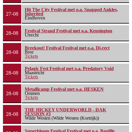
Hit The City Festival met o.a. Snapped Ankles,
27-08
Inherited
Eindhoven
Festival Strand Festival met o.a. Kensington
28-08
Utrecht
Breekout! Festival Festival met o.a. Di-rect
28-08
Bree
Tickets
Pelagic Fest Festival met o.a. Predatory Void
28-08
Maastricht
Tickets
Metallicamp Festival met o.a. HESKEN
28-08
Ommen
Tickets
THE HICKEY UNDERWORLD - DAK
28-08
SESSION #3
Wilde Westen (Wilde Westen (Kortrijk))
Superbloom Festival Festival met o.a. Bastille