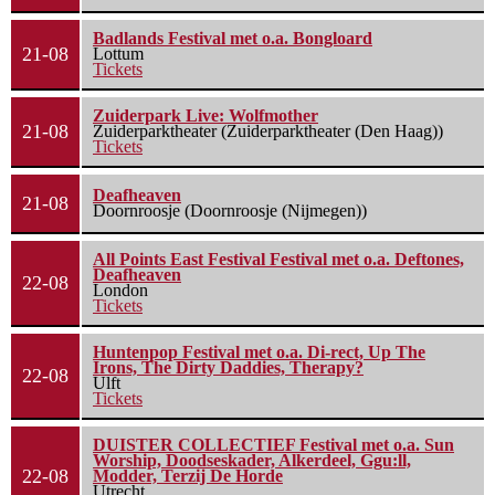
Badlands Festival met o.a. Bongloard
21-08
Lottum
Tickets
Zuiderpark Live: Wolfmother
21-08
Zuiderparktheater (Zuiderparktheater (Den Haag))
Tickets
Deafheaven
21-08
Doornroosje (Doornroosje (Nijmegen))
All Points East Festival Festival met o.a. Deftones,
Deafheaven
22-08
London
Tickets
Huntenpop Festival met o.a. Di-rect, Up The
Irons, The Dirty Daddies, Therapy?
22-08
Ulft
Tickets
DUISTER COLLECTIEF Festival met o.a. Sun
Worship, Doodseskader, Alkerdeel, Ggu:ll,
22-08
Modder, Terzij De Horde
Utrecht