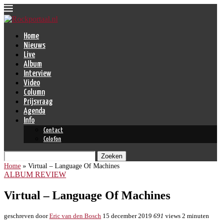
Home
Nieuws
Live
Album
Interview
Video
Column
Prijsvraag
Agenda
Info
Contact
Colofon
Zoeken
Home
»
Virtual – Language Of Machines
ALBUM REVIEW
Virtual – Language Of Machines
geschreven door
Eric van den Bosch
15 december 2019
691
views
2 minuten