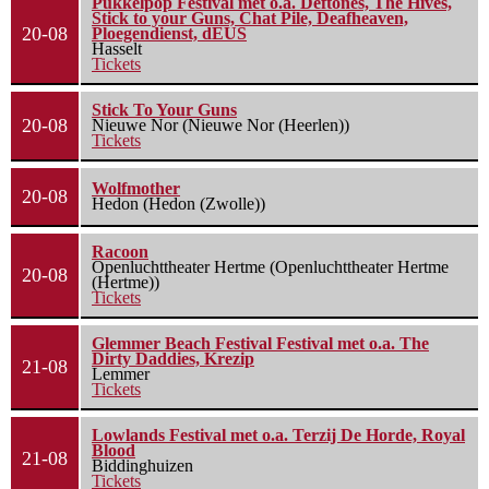
Pukkelpop Festival met o.a. Deftones, The Hives,
Stick to your Guns, Chat Pile, Deafheaven,
20-08
Ploegendienst, dEUS
Hasselt
Tickets
Stick To Your Guns
20-08
Nieuwe Nor (Nieuwe Nor (Heerlen))
Tickets
Wolfmother
20-08
Hedon (Hedon (Zwolle))
Racoon
Openluchttheater Hertme (Openluchttheater Hertme
20-08
(Hertme))
Tickets
Glemmer Beach Festival Festival met o.a. The
Dirty Daddies, Krezip
21-08
Lemmer
Tickets
Lowlands Festival met o.a. Terzij De Horde, Royal
Blood
21-08
Biddinghuizen
Tickets