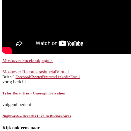
Moshover Facebookpagina
Moshover Records
trashmetal
Virtual
Delen
0
Facebook
Twitter
Pinterest
Linkedin
Email
vorig bericht
Tylor Dory Trio – Unsought Salvation
volgend bericht
Nightwish – Decades Live In Buenos Aires
Kijk ook eens naar