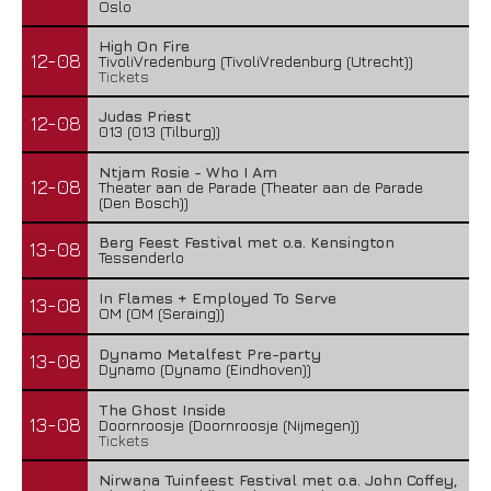
Oslo
High On Fire
12-08
TivoliVredenburg (TivoliVredenburg (Utrecht))
Tickets
Judas Priest
12-08
013 (013 (Tilburg))
Ntjam Rosie - Who I Am
12-08
Theater aan de Parade (Theater aan de Parade
(Den Bosch))
Berg Feest Festival met o.a. Kensington
13-08
Tessenderlo
In Flames + Employed To Serve
13-08
OM (OM (Seraing))
Dynamo Metalfest Pre-party
13-08
Dynamo (Dynamo (Eindhoven))
The Ghost Inside
13-08
Doornroosje (Doornroosje (Nijmegen))
Tickets
Nirwana Tuinfeest Festival met o.a. John Coffey,