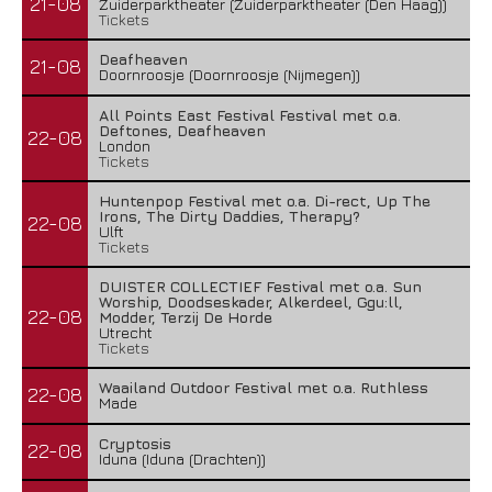
21-08
Zuiderparktheater (Zuiderparktheater (Den Haag))
Tickets
Deafheaven
21-08
Doornroosje (Doornroosje (Nijmegen))
All Points East Festival Festival met o.a.
Deftones, Deafheaven
22-08
London
Tickets
Huntenpop Festival met o.a. Di-rect, Up The
Irons, The Dirty Daddies, Therapy?
22-08
Ulft
Tickets
DUISTER COLLECTIEF Festival met o.a. Sun
Worship, Doodseskader, Alkerdeel, Ggu:ll,
22-08
Modder, Terzij De Horde
Utrecht
Tickets
Waailand Outdoor Festival met o.a. Ruthless
22-08
Made
Cryptosis
22-08
Iduna (Iduna (Drachten))