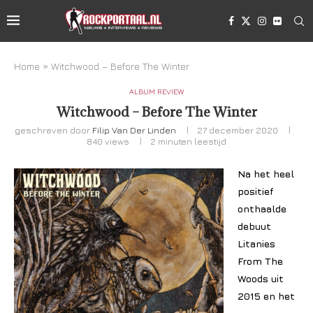
Home
»
Witchwood – Before The Winter
ALBUM REVIEW
Witchwood – Before The Winter
geschreven door
Filip Van Der Linden
27 december 2020
840
views
2 minuten leestijd
Na het heel
positief
onthaalde
debuut
Litanies
From The
Woods uit
2015 en het