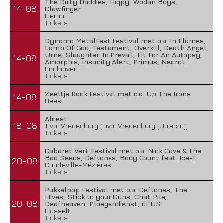
The Dirty Daddies, Hiqpy, Wodan Boys,
14-08
Clawfinger
Lierop
Tickets
Dynamo MetalFest Festival met o.a. In Flames,
Lamb Of God, Testament, Overkill, Death Angel,
Urne, Slaughter To Prevail, Fit For An Autopsy,
14-08
Amorphis, Insanity Alert, Primus, Necrot
Eindhoven
Tickets
Zeeltje Rock Festival met o.a. Up The Irons
14-08
Deest
Alcest
18-08
TivoliVredenburg (TivoliVredenburg (Utrecht))
Tickets
Cabaret Vert Festival met o.a. Nick Cave & the
Bad Seeds, Deftones, Body Count feat. Ice-T
20-08
Charleville-Mézières
Tickets
Pukkelpop Festival met o.a. Deftones, The
Hives, Stick to your Guns, Chat Pile,
20-08
Deafheaven, Ploegendienst, dEUS
Hasselt
Tickets