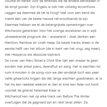
volume en bereik voor de ambities die de andere bandleden in
de strijd gooien. Zijn Engels is ook niet volledig accentloos.
Leggen we daarmee de lat te hoog? Niet voor een band die
claimt één van de beste nieuwe retrorockbands te zijn.
Daarmee hebben we al de belangrijkste opmerkingen over
Witchwood getackled. Voor het overige excelleren ze in wijd
uitwaaierende progrock die – wisselend – doet denken aan
Marillion, Rainbow en Uriah Heep. De beste tracks staan in de
eerste helft van het album (de A-kant van het vinyl, zeg maar),
met Hesperus als absolute toptrack.
De cover van Marc Bolan’s Child Star lijkt een misser te gaan
worden met enkel piano, dwarsfluit en zang. Het is wachten tot
ruim 4 minuten in de song voor we dan eindelijk toch een paar
vette gitaarlicks krijgen die dat lange wachten goedmaken, al is
het mij een raadsel waarom er dan al snel een fade-out komt
voordat de gitarist helemaal klaar is.
Witchwood kan niet op elke track van Before The Winter
overtuigen dat ze gegroeid zijn en next level zitten. Ze