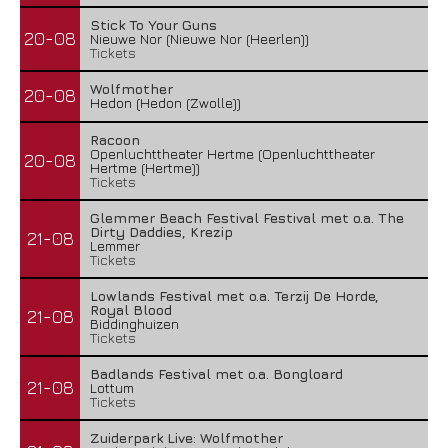
Stick To Your Guns
20-08
Nieuwe Nor (Nieuwe Nor (Heerlen))
Tickets
Wolfmother
20-08
Hedon (Hedon (Zwolle))
Racoon
Openluchttheater Hertme (Openluchttheater
20-08
Hertme (Hertme))
Tickets
Glemmer Beach Festival Festival met o.a. The
Dirty Daddies, Krezip
21-08
Lemmer
Tickets
Lowlands Festival met o.a. Terzij De Horde,
Royal Blood
21-08
Biddinghuizen
Tickets
Badlands Festival met o.a. Bongloard
21-08
Lottum
Tickets
Zuiderpark Live: Wolfmother