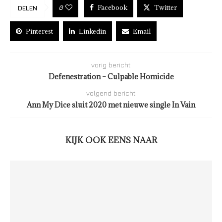
Facebook
Twitter
0
DELEN
Pinterest
Linkedin
Email
vorig bericht
Defenestration – Culpable Homicide
volgend bericht
Ann My Dice sluit 2020 met nieuwe single In Vain
KIJK OOK EENS NAAR