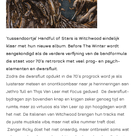
‘tussendoortje’ Handful of Stars is Witchwood eindelijk
klaar met hun nieuwe album. Before The Winter wordt
aangekondigd als de verdere verfijning van de bandformule
die staat voor 70’s retrorock met veel prog- en psych-
elementen en dwarsfluit.
Zodra die dwarsfluit opduikt in die 70’s progrock word je als
luisteraar meteen en onontkoombaar naar je herinneringen aan
Jethro Tull en Thijs Van Leer met Focus geduwd. De dwarsfluit-
bijdragen zijn bovendien knap en krijgen zeker genoeg tijd en
ruimte, maar zo virtuoos als Van Leer op zijn hoogdagen wordt
het niet. De Italianen van Witchwood brengen hun tracks met
de juiste muzikale vibe, maar niet elke nummer treft doel.
Zanger Ricky doet het niet onaardig, maar ontbreekt soms wat