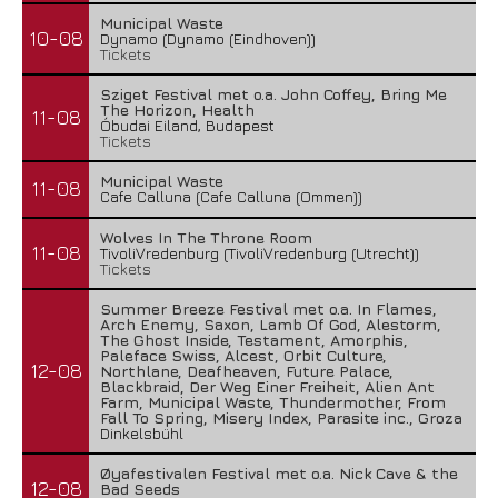
Municipal Waste
10-08
Dynamo (Dynamo (Eindhoven))
Tickets
Sziget Festival met o.a. John Coffey, Bring Me
The Horizon, Health
11-08
Óbudai Eiland, Budapest
Tickets
Municipal Waste
11-08
Cafe Calluna (Cafe Calluna (Ommen))
Wolves In The Throne Room
11-08
TivoliVredenburg (TivoliVredenburg (Utrecht))
Tickets
Summer Breeze Festival met o.a. In Flames,
Arch Enemy, Saxon, Lamb Of God, Alestorm,
The Ghost Inside, Testament, Amorphis,
Paleface Swiss, Alcest, Orbit Culture,
12-08
Northlane, Deafheaven, Future Palace,
Blackbraid, Der Weg Einer Freiheit, Alien Ant
Farm, Municipal Waste, Thundermother, From
Fall To Spring, Misery Index, Parasite inc., Groza
Dinkelsbühl
Øyafestivalen Festival met o.a. Nick Cave & the
12-08
Bad Seeds