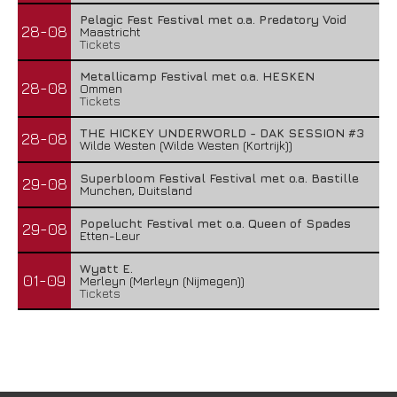
Pelagic Fest Festival met o.a. Predatory Void
28-08
Maastricht
Tickets
Metallicamp Festival met o.a. HESKEN
28-08
Ommen
Tickets
THE HICKEY UNDERWORLD - DAK SESSION #3
28-08
Wilde Westen (Wilde Westen (Kortrijk))
Superbloom Festival Festival met o.a. Bastille
29-08
Munchen, Duitsland
Popelucht Festival met o.a. Queen of Spades
29-08
Etten-Leur
Wyatt E.
01-09
Merleyn (Merleyn (Nijmegen))
Tickets