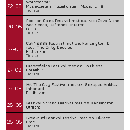
Wolfmother
22-08
Muziekgieterij (Muziekgieterij (Maastricht))
Tickets
Rock en Seine Festival met o.a. Nick Cave & the
Bad Seeds, Deftones, Interpol
26-08
Parijs
Tickets
CuliNESSE Festival met o.a. Kensington, Di-
rect, The Dirty Daddies
27-08
Rotterdam
Tickets
Creamfields Festival met o.a. Faithless
27-08
Daresbury
Tickets
Hit The City Festival met o.a. Snapped Ankles,
27-08
Inherited
Eindhoven
Festival Strand Festival met o.a. Kensington
28-08
Utrecht
Breekout! Festival Festival met o.a. Di-rect
28-08
Bree
Tickets