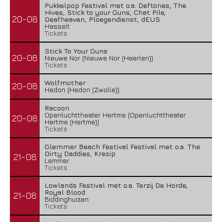
Pukkelpop Festival met o.a. Deftones, The
Hives, Stick to your Guns, Chat Pile,
20-08
Deafheaven, Ploegendienst, dEUS
Hasselt
Tickets
Stick To Your Guns
20-08
Nieuwe Nor (Nieuwe Nor (Heerlen))
Tickets
Wolfmother
20-08
Hedon (Hedon (Zwolle))
Racoon
Openluchttheater Hertme (Openluchttheater
20-08
Hertme (Hertme))
Tickets
Glemmer Beach Festival Festival met o.a. The
Dirty Daddies, Krezip
21-08
Lemmer
Tickets
Lowlands Festival met o.a. Terzij De Horde,
Royal Blood
21-08
Biddinghuizen
Tickets