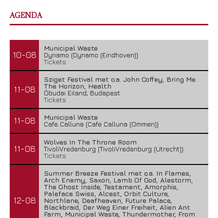
AGENDA
Municipal Waste
10-08
Dynamo (Dynamo (Eindhoven))
Tickets
Sziget Festival met o.a. John Coffey, Bring Me
The Horizon, Health
11-08
Óbudai Eiland, Budapest
Tickets
Municipal Waste
11-08
Cafe Calluna (Cafe Calluna (Ommen))
Wolves In The Throne Room
11-08
TivoliVredenburg (TivoliVredenburg (Utrecht))
Tickets
Summer Breeze Festival met o.a. In Flames,
Arch Enemy, Saxon, Lamb Of God, Alestorm,
The Ghost Inside, Testament, Amorphis,
Paleface Swiss, Alcest, Orbit Culture,
12-08
Northlane, Deafheaven, Future Palace,
Blackbraid, Der Weg Einer Freiheit, Alien Ant
Farm, Municipal Waste, Thundermother, From