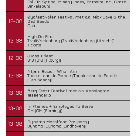
Fall To Spring, Misery Index, Parasite inc., Groza
Dinkelsbühl
Øyafestivalen Festival met o.a. Nick Cave & the
12-08
Bad Seeds
Oslo
High On Fire
12-08
TivoliVredenburg (TivoliVredenburg (Utrecht))
Tickets
Judas Priest
12-08
013 (013 (Tilburg))
Ntjam Rosie - Who I Am
12-08
Theater aan de Parade (Theater aan de Parade
(Den Bosch))
Berg Feest Festival met o.a. Kensington
13-08
Tessenderlo
In Flames + Employed To Serve
13-08
OM (OM (Seraing))
Dynamo Metalfest Pre-party
13-08
Dynamo (Dynamo (Eindhoven))