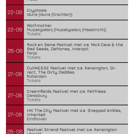
Cryptosis
22-08
Iduna (Iduna (Drachten))
Wolfmother
22-08
Muziekgieterij (Muziekgieterij (Maastricht))
Tickets
Rock en Seine Festival met o.a. Nick Cave & the
Bad Seeds, Deftones, Interpol
26-08
Parijs
Tickets
CuliNESSE Festival met o.a. Kensington, Di-
rect, The Dirty Daddies
27-08
Rotterdam
Tickets
Creamfields Festival met o.a. Faithless
27-08
Daresbury
Tickets
Hit The City Festival met o.a. Snapped Ankles,
27-08
Inherited
Eindhoven
Festival Strand Festival met o.a. Kensington
28-08
Utrecht