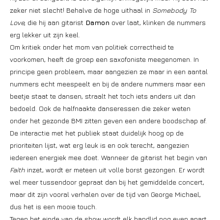
zeker niet slecht! Behalve de hoge uithaal in
Somebody To
Love,
die hij aan gitarist
Damon
over laat, klinken de nummers
erg lekker uit zijn keel.
Om kritiek onder het mom van politiek correctheid te
voorkomen, heeft de groep een saxofoniste meegenomen. In
principe geen probleem, maar aangezien ze maar in een aantal
nummers echt meespeelt en bij de andere nummers maar een
beetje staat te dansen, straalt het toch iets anders uit dan
bedoeld. Ook de halfnaakte danseressen die zeker weten
onder het gezonde BMI zitten geven een andere boodschap af.
De interactie met het publiek staat duidelijk hoog op de
prioriteiten lijst, wat erg leuk is en ook terecht, aangezien
iedereen energiek mee doet. Wanneer de gitarist het begin van
Faith
inzet, wordt er meteen uit volle borst gezongen. Er wordt
wel meer tussendoor gepraat dan bij het gemiddelde concert,
maar dit zijn vooral verhalen over de tijd van George Michael,
dus het is een mooie touch.
Tegen het einde van de show wordt elk bandlid nog even apart