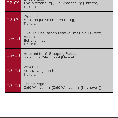
02-09
TivoliVredenburg (TivoliVredenburg (Utrecht))
Tickets
Wyatt E.
02-09
Musicon (Musicon (Den Haag))
Tickets
Live On The Beach Festival met o.a. Di-rect,
Anouk
03-09
Scheveningen
Tickets
Antimatter & Sleeping Pulse
03-09
Metropool (Metropool (Hengelo))
WYATT E.
03-09
ACU (ACU (Utrecht))
Tickets
Chuck Ragan
03-09
Café Wilhelmina (Café Wilhelmina (Eindhoven))