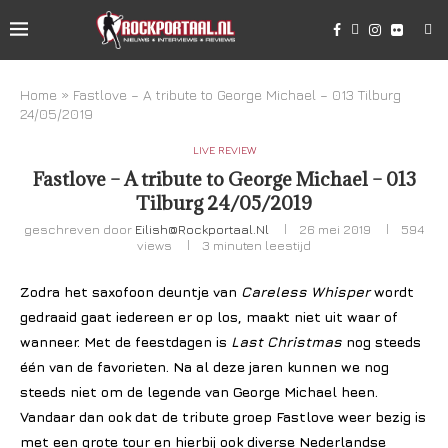
Home
»
Fastlove – A tribute to George Michael – 013 Tilburg
24/05/2019
LIVE REVIEW
Fastlove – A tribute to George Michael – 013
Tilburg 24/05/2019
geschreven door
Eilish@rockportaal.nl
26 mei 2019
594
views
3 minuten leestijd
Zodra het saxofoon deuntje van
Careless Whisper
wordt
gedraaid gaat iedereen er op los, maakt niet uit waar of
wanneer. Met de feestdagen is
Last Christmas
nog steeds
één van de favorieten. Na al deze jaren kunnen we nog
steeds niet om de legende van George Michael heen.
Vandaar dan ook dat de tribute groep Fastlove weer bezig is
met een grote tour en hierbij ook diverse Nederlandse