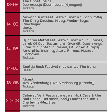
The Ghost Inside
13-08
Doornroosje (Doornroosje (Nijmegen))
Tickets
Nirwana Tuinfeest Festival met o.a. John Coffey,
The Dirty Daddies, Hiqpy, Wodan Boys,
14-08
Clawfinger
Lierop
Tickets
Dynamo MetalFest Festival met o.a. In Flames,
Lamb Of God, Testament, Overkill, Death Angel,
Urne, Slaughter To Prevail, Fit For An Autopsy,
14-08
Amorphis, Insanity Alert, Primus, Necrot
Eindhoven
Tickets
Zeeltje Rock Festival met o.a. Up The Irons
14-08
Deest
Alcest
18-08
TivoliVredenburg (TivoliVredenburg (Utrecht))
Tickets
Cabaret Vert Festival met o.a. Nick Cave & the
Bad Seeds, Deftones, Body Count feat. Ice-T
20-08
Charleville-Mézières
Tickets