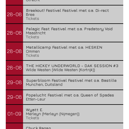
Breekout! Festival Festival met o.a. Di-rect
28-08
Bree
Tickets
Pelagic Fest Festival met o.a. Predatory Void
28-08
Maastricht
Tickets
Metallicamp Festival met o.a. HESKEN
28-08
Ommen
Tickets
THE HICKEY UNDERWORLD - DAK SESSION #3
28-08
Wilde Westen (Wilde Westen (Kortrijk))
Superbloom Festival Festival met o.a. Bastille
29-08
Munchen, Duitsland
Popelucht Festival met o.a. Queen of Spades
29-08
Etten-Leur
Wyatt E.
01-09
Merleyn (Merleyn (Nijmegen))
Tickets
Chuck Ragan