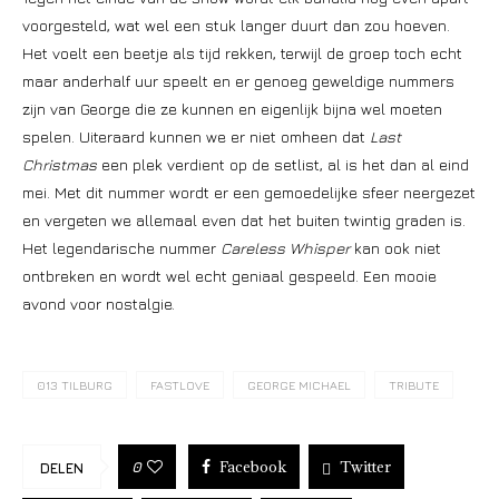
voorgesteld, wat wel een stuk langer duurt dan zou hoeven.
Het voelt een beetje als tijd rekken, terwijl de groep toch echt
maar anderhalf uur speelt en er genoeg geweldige nummers
zijn van George die ze kunnen en eigenlijk bijna wel moeten
spelen. Uiteraard kunnen we er niet omheen dat
Last
Christmas
een plek verdient op de setlist, al is het dan al eind
mei. Met dit nummer wordt er een gemoedelijke sfeer neergezet
en vergeten we allemaal even dat het buiten twintig graden is.
Het legendarische nummer
Careless Whisper
kan ook niet
ontbreken en wordt wel echt geniaal gespeeld. Een mooie
avond voor nostalgie.
013 TILBURG
FASTLOVE
GEORGE MICHAEL
TRIBUTE
Facebook
Twitter
0
DELEN