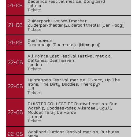
Badlands Festival met o.a. Bongloard
21-08
Lottum
Tickets
Zuiderpark Live: Wolfmother
21-08
Zuiderparktheater (Zuiderparktheater (Den Haag))
Tickets
Deafheaven
21-08
Doornroosje (Doornroosje (Nijmegen))
All Points East Festival Festival met o.a.
Deftones, Deafheaven
22-08
London
Tickets
Huntenpop Festival met o.a. Di-rect, Up The
Irons, The Dirty Daddies, Therapy?
22-08
Ulft
Tickets
DUISTER COLLECTIEF Festival met o.a. Sun
Worship, Doodseskader, Alkerdeel, Ggu:ll,
22-08
Modder, Terzij De Horde
Utrecht
Tickets
Waailand Outdoor Festival met o.a. Ruthless
22-08
Made