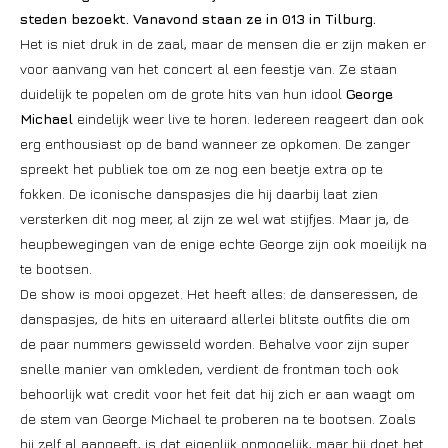
steden bezoekt. Vanavond staan ze in 013 in Tilburg.
Het is niet druk in de zaal, maar de mensen die er zijn maken er
voor aanvang van het concert al een feestje van. Ze staan
duidelijk te popelen om de grote hits van hun idool
George
Michael
eindelijk weer live te horen. Iedereen reageert dan ook
erg enthousiast op de band wanneer ze opkomen. De zanger
spreekt het publiek toe om ze nog een beetje extra op te
fokken. De iconische danspasjes die hij daarbij laat zien
versterken dit nog meer, al zijn ze wel wat stijfjes. Maar ja, de
heupbewegingen van de enige echte George zijn ook moeilijk na
te bootsen.
De show is mooi opgezet. Het heeft alles: de danseressen, de
danspasjes, de hits en uiteraard allerlei blitste outfits die om
de paar nummers gewisseld worden. Behalve voor zijn super
snelle manier van omkleden, verdient de frontman toch ook
behoorlijk wat credit voor het feit dat hij zich er aan waagt om
de stem van George Michael te proberen na te bootsen. Zoals
hij zelf al aangeeft, is dat eigenlijk onmogelijk, maar hij doet het