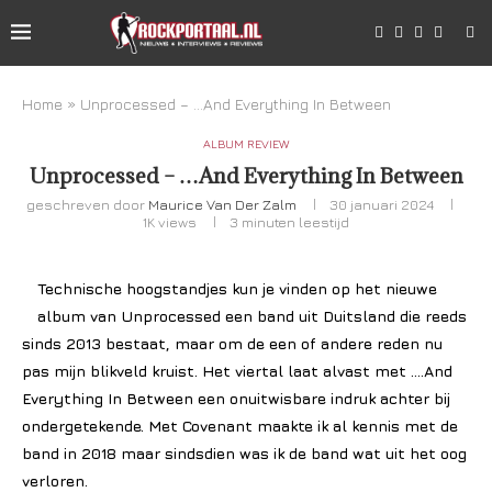
Home
»
Unprocessed – …And Everything In Between
ALBUM REVIEW
Unprocessed – …And Everything In Between
geschreven door
Maurice Van Der Zalm
30 januari 2024
1K
views
3 minuten leestijd
Technische hoogstandjes kun je vinden op het nieuwe
album van Unprocessed een band uit Duitsland die reeds
sinds 2013 bestaat, maar om de een of andere reden nu
pas mijn blikveld kruist. Het viertal laat alvast met ….And
Everything In Between een onuitwisbare indruk achter bij
ondergetekende. Met Covenant maakte ik al kennis met de
band in 2018 maar sindsdien was ik de band wat uit het oog
verloren.