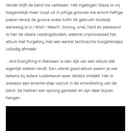
Verder blijft de band me verbazen. Het ingetogen Glass is vrij
toegankelijk maar loopt uit in pittige grooves toe enorm heftige
pieken terwijl de groove zoals KoRn dit gebruikt duidelijk
aanwezig is in I Wish I Wasn’t. Groovy, snel, hard en passievol
is hier de ideale voedingsbodem, waarna Unprocessed het
album met Purgatory met een aantal technische hoogstandjes
volledig afmaakt.
….and Everything In Between is een dijk van een album dat
eigenlijk meteen landt. Een uiterst goed album waarin je wel
telkens bij iedere luisterbeurt weer details ontdekt. Het is
sowieso een enorme stap vooruit in de ontwikkeling van de
band. Ze hebben een sprong gemaakt en zijn daar blijven
hangen.