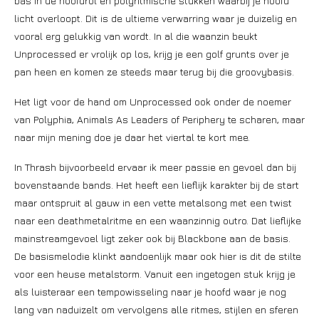
bas in de hoofdrol en polyritmische stukken waarbij je hoofd
licht overloopt. Dit is de ultieme verwarring waar je duizelig en
vooral erg gelukkig van wordt. In al die waanzin beukt
Unprocessed er vrolijk op los, krijg je een golf grunts over je
pan heen en komen ze steeds maar terug bij die groovybasis.
Het ligt voor de hand om Unprocessed ook onder de noemer
van Polyphia, Animals As Leaders of Periphery te scharen, maar
naar mijn mening doe je daar het viertal te kort mee.
In Thrash bijvoorbeeld ervaar ik meer passie en gevoel dan bij
bovenstaande bands. Het heeft een lieflijk karakter bij de start
maar ontspruit al gauw in een vette metalsong met een twist
naar een deathmetalritme en een waanzinnig outro. Dat lieflijke
mainstreamgevoel ligt zeker ook bij Blackbone aan de basis.
De basismelodie klinkt aandoenlijk maar ook hier is dit de stilte
voor een heuse metalstorm. Vanuit een ingetogen stuk krijg je
als luisteraar een tempowisseling naar je hoofd waar je nog
lang van naduizelt om vervolgens alle ritmes, stijlen en sferen