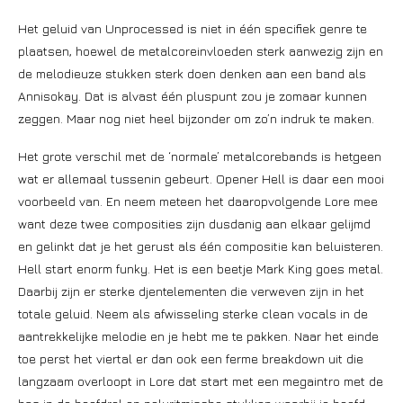
Het geluid van Unprocessed is niet in één specifiek genre te
plaatsen, hoewel de metalcoreinvloeden sterk aanwezig zijn en
de melodieuze stukken sterk doen denken aan een band als
Annisokay. Dat is alvast één pluspunt zou je zomaar kunnen
zeggen. Maar nog niet heel bijzonder om zo’n indruk te maken.
Het grote verschil met de ‘normale’ metalcorebands is hetgeen
wat er allemaal tussenin gebeurt. Opener Hell is daar een mooi
voorbeeld van. En neem meteen het daaropvolgende Lore mee
want deze twee composities zijn dusdanig aan elkaar gelijmd
en gelinkt dat je het gerust als één compositie kan beluisteren.
Hell start enorm funky. Het is een beetje Mark King goes metal.
Daarbij zijn er sterke djentelementen die verweven zijn in het
totale geluid. Neem als afwisseling sterke clean vocals in de
aantrekkelijke melodie en je hebt me te pakken. Naar het einde
toe perst het viertal er dan ook een ferme breakdown uit die
langzaam overloopt in Lore dat start met een megaintro met de