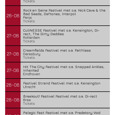
Tickets
Rock en Seine Festival met o.a. Nick Cave & the
Bad Seeds, Deftones, Interpol
26-08
Parijs
Tickets
CuliNESSE Festival met o.a. Kensington, Di-
rect, The Dirty Daddies
27-08
Rotterdam
Tickets
Creamfields Festival met o.a. Faithless
27-08
Daresbury
Tickets
Hit The City Festival met o.a. Snapped Ankles,
27-08
Inherited
Eindhoven
Festival Strand Festival met o.a. Kensington
28-08
Utrecht
Breekout! Festival Festival met o.a. Di-rect
28-08
Bree
Tickets
Pelagic Fest Festival met o.a. Predatory Void