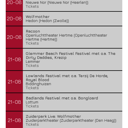
20-08
Nieuwe Nor (Nieuwe Nor (Heerlen))
Tickets
Wolfmother
20-08
Hedon (Hedon (Zwolle))
Racoon
Openluchttheater Hertme (Openluchttheater
20-08
Hertme (Hertme))
Tickets
Glemmer Beach Festival Festival met o.a. The
Dirty Daddies, Krezip
21-08
Lemmer
Tickets
Lowlands Festival met o.a. Terzij De Horde,
Royal Blood
21-08
Biddinghuizen
Tickets
Badlands Festival met o.a. Bongloard
21-08
Lottum
Tickets
Zuiderpark Live: Wolfmother
21-08
Zuiderparktheater (Zuiderparktheater (Den Haag))
Tickets