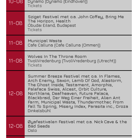
10-08
Dynamo (Dynamo (Eindhoven))
Tickets
Sziget Festival met o.a. John Coffey, Bring Me
The Horizon, Health
11-08
Óbudai Eiland, Budapest
Tickets
Municipal Waste
11-08
Cafe Calluna (Cafe Calluna (Ommen))
Wolves In The Throne Room
11-08
TivoliVredenburg (TivoliVredenburg (Utrecht))
Tickets
Summer Breeze Festival met o.a. In Flames,
Arch Enemy, Saxon, Lamb Of God, Alestorm,
The Ghost Inside, Testament, Amorphis,
Paleface Swiss, Alcest, Orbit Culture,
12-08
Northlane, Deafheaven, Future Palace,
Blackbraid, Der Weg Einer Freiheit, Alien Ant
Farm, Municipal Waste, Thundermother, From
Fall To Spring, Misery Index, Parasite inc., Groza
Dinkelsbühl
Øyafestivalen Festival met o.a. Nick Cave & the
12-08
Bad Seeds
Oslo