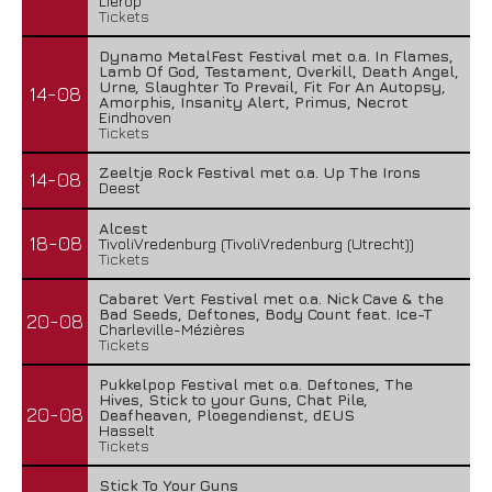
Lierop
Tickets
Dynamo MetalFest Festival met o.a. In Flames,
Lamb Of God, Testament, Overkill, Death Angel,
Urne, Slaughter To Prevail, Fit For An Autopsy,
14-08
Amorphis, Insanity Alert, Primus, Necrot
Eindhoven
Tickets
Zeeltje Rock Festival met o.a. Up The Irons
14-08
Deest
Alcest
18-08
TivoliVredenburg (TivoliVredenburg (Utrecht))
Tickets
Cabaret Vert Festival met o.a. Nick Cave & the
Bad Seeds, Deftones, Body Count feat. Ice-T
20-08
Charleville-Mézières
Tickets
Pukkelpop Festival met o.a. Deftones, The
Hives, Stick to your Guns, Chat Pile,
20-08
Deafheaven, Ploegendienst, dEUS
Hasselt
Tickets
Stick To Your Guns