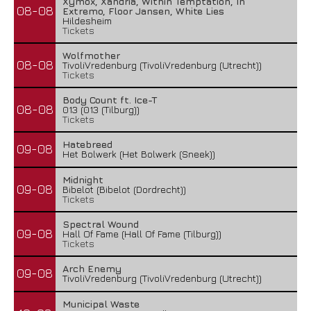
Xymox, Xandria, Within Temptation, In
08-08
Extremo, Floor Jansen, White Lies
Hildesheim
Tickets
Wolfmother
08-08
TivoliVredenburg (TivoliVredenburg (Utrecht))
Tickets
Body Count ft. Ice-T
08-08
013 (013 (Tilburg))
Tickets
Hatebreed
09-08
Het Bolwerk (Het Bolwerk (Sneek))
Midnight
09-08
Bibelot (Bibelot (Dordrecht))
Tickets
Spectral Wound
09-08
Hall Of Fame (Hall Of Fame (Tilburg))
Tickets
Arch Enemy
09-08
TivoliVredenburg (TivoliVredenburg (Utrecht))
Municipal Waste