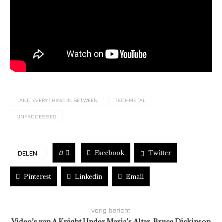
...AND EVERYTHING IN BETWEEN
TECHMETAL
UNPROCESSED
Facebook
Twitter
0
DELEN
Pinterest
Linkedin
Email
vorig bericht
Video’s van A Knight Under Maria’s Altar, Bruce Dickinson