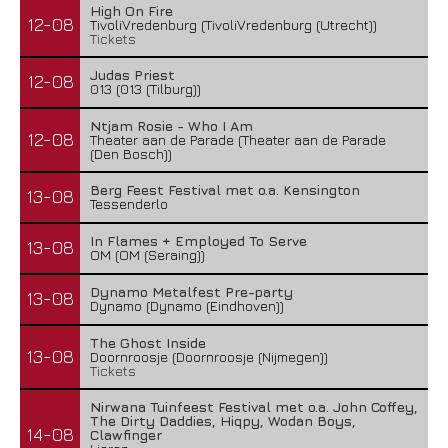
High On Fire
12-08
TivoliVredenburg (TivoliVredenburg (Utrecht))
Tickets
Judas Priest
12-08
013 (013 (Tilburg))
Ntjam Rosie - Who I Am
12-08
Theater aan de Parade (Theater aan de Parade
(Den Bosch))
Berg Feest Festival met o.a. Kensington
13-08
Tessenderlo
In Flames + Employed To Serve
13-08
OM (OM (Seraing))
Dynamo Metalfest Pre-party
13-08
Dynamo (Dynamo (Eindhoven))
The Ghost Inside
13-08
Doornroosje (Doornroosje (Nijmegen))
Tickets
Nirwana Tuinfeest Festival met o.a. John Coffey,
The Dirty Daddies, Hiqpy, Wodan Boys,
14-08
Clawfinger