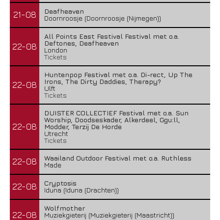
Deafheaven
21-08
Doornroosje (Doornroosje (Nijmegen))
All Points East Festival Festival met o.a.
Deftones, Deafheaven
22-08
London
Tickets
Huntenpop Festival met o.a. Di-rect, Up The
Irons, The Dirty Daddies, Therapy?
22-08
Ulft
Tickets
DUISTER COLLECTIEF Festival met o.a. Sun
Worship, Doodseskader, Alkerdeel, Ggu:ll,
22-08
Modder, Terzij De Horde
Utrecht
Tickets
Waailand Outdoor Festival met o.a. Ruthless
22-08
Made
Cryptosis
22-08
Iduna (Iduna (Drachten))
Wolfmother
22-08
Muziekgieterij (Muziekgieterij (Maastricht))