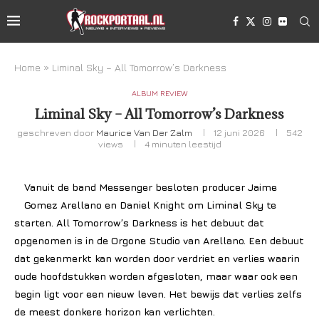
Home
»
Liminal Sky – All Tomorrow’s Darkness
ALBUM REVIEW
Liminal Sky – All Tomorrow’s Darkness
geschreven door
Maurice Van Der Zalm
12 juni 2026
542
views
4 minuten leestijd
Vanuit de band Messenger besloten producer Jaime
Gomez Arellano en Daniel Knight om Liminal Sky te
starten. All Tomorrow’s Darkness is het debuut dat
opgenomen is in de Orgone Studio van Arellano. Een debuut
dat gekenmerkt kan worden door verdriet en verlies waarin
oude hoofdstukken worden afgesloten, maar waar ook een
begin ligt voor een nieuw leven. Het bewijs dat verlies zelfs
de meest donkere horizon kan verlichten.