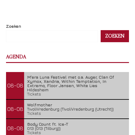
Zoeken
ZOEKEN
AGENDA
M'era Luna Festival met o.a. Auger, Clan Of
Xymox, Xandria, Within Temptation, In
08-08
Extremo, Floor Jansen, White Lies
Hildesheim
Tickets
Wolfmother
08-08
TivoliVredenburg (TivoliVredenburg (Utrecht))
Tickets
Body Count ft. Ice-T
08-08
013 (013 (Tilburg))
Tickets