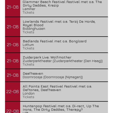
Glemmer Beach Festival Festival met o.a. The
Dirty Daddies, Krezip
21-08
Lemmer
Tickets
Lowlands Festival met o.a. Terzij De Horde,
Royal Blood
21-08
Biddinghuizen
Tickets
Badlands Festival met o.a. Bongloard
21-08
Lottum
Tickets
Zuiderpark Live: Wolfmother
21-08
Zuiderparktheater (Zuiderparktheater (Den Haag))
Tickets
Deafheaven
21-08
Doornroosje (Doornroosje (Nijmegen))
All Points East Festival Festival met o.a.
Deftones, Deafheaven
22-08
London
Tickets
Huntenpop Festival met o.a. Di-rect, Up The
Irons, The Dirty Daddies, Therapy?
22-08
Ulft