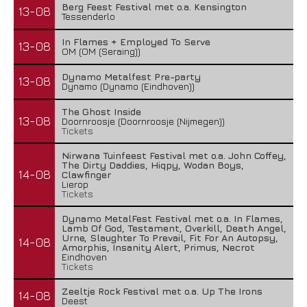
Berg Feest Festival met o.a. Kensington
13-08
Tessenderlo
In Flames + Employed To Serve
13-08
OM (OM (Seraing))
Dynamo Metalfest Pre-party
13-08
Dynamo (Dynamo (Eindhoven))
The Ghost Inside
13-08
Doornroosje (Doornroosje (Nijmegen))
Tickets
Nirwana Tuinfeest Festival met o.a. John Coffey,
The Dirty Daddies, Hiqpy, Wodan Boys,
14-08
Clawfinger
Lierop
Tickets
Dynamo MetalFest Festival met o.a. In Flames,
Lamb Of God, Testament, Overkill, Death Angel,
Urne, Slaughter To Prevail, Fit For An Autopsy,
14-08
Amorphis, Insanity Alert, Primus, Necrot
Eindhoven
Tickets
Zeeltje Rock Festival met o.a. Up The Irons
14-08
Deest