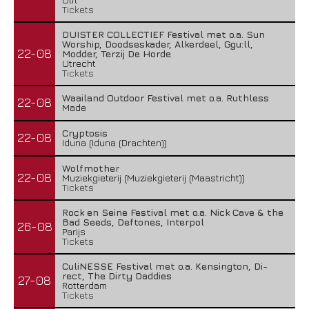
Tickets
DUISTER COLLECTIEF Festival met o.a. Sun
Worship, Doodseskader, Alkerdeel, Ggu:ll,
22-08
Modder, Terzij De Horde
Utrecht
Tickets
Waailand Outdoor Festival met o.a. Ruthless
22-08
Made
Cryptosis
22-08
Iduna (Iduna (Drachten))
Wolfmother
22-08
Muziekgieterij (Muziekgieterij (Maastricht))
Tickets
Rock en Seine Festival met o.a. Nick Cave & the
Bad Seeds, Deftones, Interpol
26-08
Parijs
Tickets
CuliNESSE Festival met o.a. Kensington, Di-
rect, The Dirty Daddies
27-08
Rotterdam
Tickets