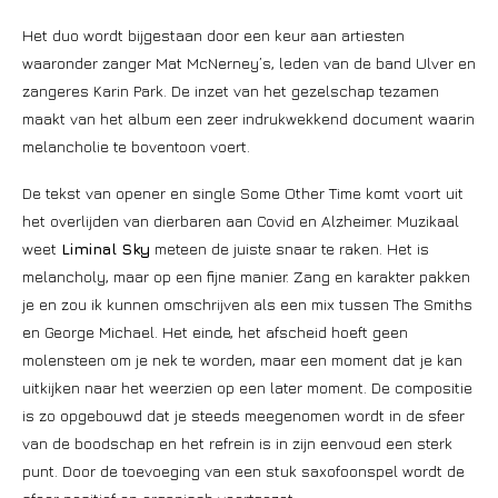
Het duo wordt bijgestaan door een keur aan artiesten
waaronder zanger Mat McNerney’s, leden van de band Ulver en
zangeres Karin Park. De inzet van het gezelschap tezamen
maakt van het album een zeer indrukwekkend document waarin
melancholie te boventoon voert.
De tekst van opener en single Some Other Time komt voort uit
het overlijden van dierbaren aan Covid en Alzheimer. Muzikaal
weet
Liminal Sky
meteen de juiste snaar te raken. Het is
melancholy, maar op een fijne manier. Zang en karakter pakken
je en zou ik kunnen omschrijven als een mix tussen The Smiths
en George Michael. Het einde, het afscheid hoeft geen
molensteen om je nek te worden, maar een moment dat je kan
uitkijken naar het weerzien op een later moment. De compositie
is zo opgebouwd dat je steeds meegenomen wordt in de sfeer
van de boodschap en het refrein is in zijn eenvoud een sterk
punt. Door de toevoeging van een stuk saxofoonspel wordt de