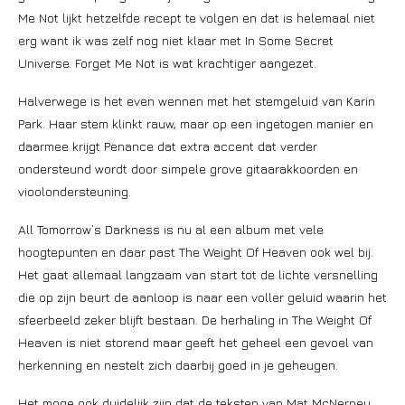
Me Not lijkt hetzelfde recept te volgen en dat is helemaal niet
erg want ik was zelf nog niet klaar met In Some Secret
Universe. Forget Me Not is wat krachtiger aangezet.
Halverwege is het even wennen met het stemgeluid van Karin
Park. Haar stem klinkt rauw, maar op een ingetogen manier en
daarmee krijgt Penance dat extra accent dat verder
ondersteund wordt door simpele grove gitaarakkoorden en
vioolondersteuning.
All Tomorrow’s Darkness is nu al een album met vele
hoogtepunten en daar past The Weight Of Heaven ook wel bij.
Het gaat allemaal langzaam van start tot de lichte versnelling
die op zijn beurt de aanloop is naar een voller geluid waarin het
sfeerbeeld zeker blijft bestaan. De herhaling in The Weight Of
Heaven is niet storend maar geeft het geheel een gevoel van
herkenning en nestelt zich daarbij goed in je geheugen.
Het moge ook duidelijk zijn dat de teksten van Mat McNerney