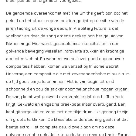
sfeer positief en organisch voortgezet.
De genoemde overeenkomst met The Smiths geeft aan dat het
geluid op het album ergens ook teruggrijpt op de vibe van de
jaren tachtig uit de vorige eeuw. In A Solitary Future is dat
voelbaar en doet de zang ergens denken aan het geluid van
Blancmange. Hier wordt gespeeld met intensiteit en in een
golvende beweging wisselen introverte stukken en krachtige
accenten zich af. En wanneer we het over goed opgebouwde
composities hebben, komen we vanzelf bij In Some Secret
Universe, een compositie die met zeveneneenhalve minuut ruim
de tijd geeft om je te omarmen. Het is van begin tot eind
schoonheid en zou de sticker doommelancholie mogen krijgen.
De zang komt wat gekweld over zoals je dat ook bij Tom York
krijgt. Gekweld en enigszins breekbaar, maar overtuigend. Een
kaal gitaargeluid en zang met een tikje drum lijkt genoeg te zijn
om groots te klinken. De klassieke ondersteuning geeft net dat
beetje extra. Het complete geluid zwelt aan om na deze
golvende eruptie geleidelijk terug te keren naar de basis. Forget