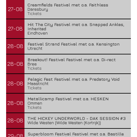
Creamfields Festival met o.a. Faithless
27-08
Daresbury
Tickets
Hit The City Festival met o.a. Snapped Ankles,
27-08
Inherited
Eindhoven
Festival Strand Festival met o.a. Kensington
28-08
Utrecht
Breekout! Festival Festival met o.a. Di-rect
28-08
Bree
Tickets
Pelagic Fest Festival met o.a. Predatory Void
28-08
Maastricht
Tickets
Metallicamp Festival met o.a. HESKEN
28-08
Ommen
Tickets
THE HICKEY UNDERWORLD - DAK SESSION #3
28-08
Wilde Westen (Wilde Westen (Kortrijk))
Superbloom Festival Festival met o.a. Bastille
29-08