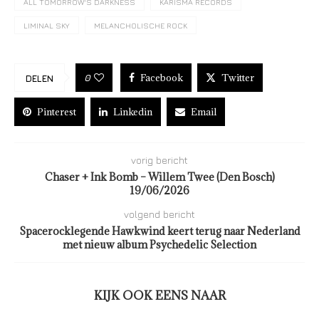
ALL TOMORROW'S DARKNESS
KARISMA RECORDS
LIMINAL SKY
MELANCHOLISCHE ROCK
Facebook
Twitter
0
DELEN
Pinterest
Linkedin
Email
vorig bericht
Chaser + Ink Bomb – Willem Twee (Den Bosch)
19/06/2026
volgend bericht
Spacerocklegende Hawkwind keert terug naar Nederland
met nieuw album Psychedelic Selection
KIJK OOK EENS NAAR