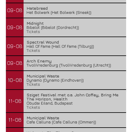
Hatebreed
09-08
Het Bolwerk (Het Bolwerk (Sneek))
Midnight
09-08
Bibelot (Bibelot (Dordrecht))
Tickets
Spectral Wound
09-08
Hall Of Fame (Hall Of Fame (Tilburg))
Tickets
Arch Enemy
09-08
TivoliVredenburg (TivoliVredenburg (Utrecht))
Municipal Waste
10-08
Dynamo (Dynamo (Eindhoven))
Tickets
Sziget Festival met o.a. John Coffey, Bring Me
The Horizon, Health
11-08
Óbudai Eiland, Budapest
Tickets
Municipal Waste
11-08
Cafe Calluna (Cafe Calluna (Ommen))