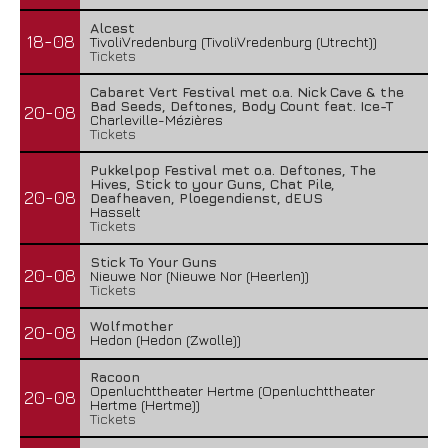
Alcest
18-08
TivoliVredenburg (TivoliVredenburg (Utrecht))
Tickets
Cabaret Vert Festival met o.a. Nick Cave & the
Bad Seeds, Deftones, Body Count feat. Ice-T
20-08
Charleville-Mézières
Tickets
Pukkelpop Festival met o.a. Deftones, The
Hives, Stick to your Guns, Chat Pile,
20-08
Deafheaven, Ploegendienst, dEUS
Hasselt
Tickets
Stick To Your Guns
20-08
Nieuwe Nor (Nieuwe Nor (Heerlen))
Tickets
Wolfmother
20-08
Hedon (Hedon (Zwolle))
Racoon
Openluchttheater Hertme (Openluchttheater
20-08
Hertme (Hertme))
Tickets