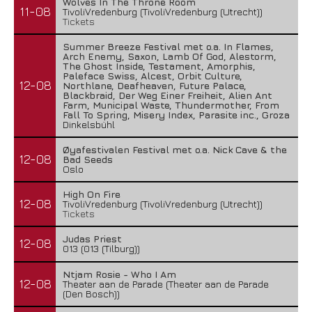
Wolves In The Throne Room
11-08
TivoliVredenburg (TivoliVredenburg (Utrecht))
Tickets
Summer Breeze Festival met o.a. In Flames,
Arch Enemy, Saxon, Lamb Of God, Alestorm,
The Ghost Inside, Testament, Amorphis,
Paleface Swiss, Alcest, Orbit Culture,
12-08
Northlane, Deafheaven, Future Palace,
Blackbraid, Der Weg Einer Freiheit, Alien Ant
Farm, Municipal Waste, Thundermother, From
Fall To Spring, Misery Index, Parasite inc., Groza
Dinkelsbühl
Øyafestivalen Festival met o.a. Nick Cave & the
12-08
Bad Seeds
Oslo
High On Fire
12-08
TivoliVredenburg (TivoliVredenburg (Utrecht))
Tickets
Judas Priest
12-08
013 (013 (Tilburg))
Ntjam Rosie - Who I Am
12-08
Theater aan de Parade (Theater aan de Parade
(Den Bosch))