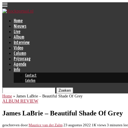
Home
Nieuws
Live
Album
Interview
Video
Column
Prijsvraag
Agenda
Info
Contact
Colofon
Zoeken
Home
»
James LaBrie – Beautiful Shade Of Grey
ALBUM REVIEW
James LaBrie – Beautiful Shade Of Grey
geschreven door
Maurice van der Zalm
23 augustus 2022
1K
views
3 minuten lee