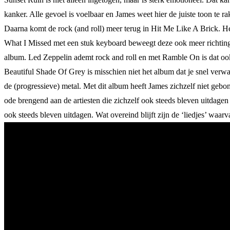
kanker. Alle gevoel is voelbaar en James weet hier de juiste toon te r
Daarna komt de rock (and roll) meer terug in Hit Me Like A Brick. He
What I Missed met een stuk keyboard beweegt deze ook meer richting 
album. Led Zeppelin ademt rock and roll en met Ramble On is dat ook
Beautiful Shade Of Grey is misschien niet het album dat je snel verw
de (progressieve) metal. Met dit album heeft James zichzelf niet gebon
ode brengend aan de artiesten die zichzelf ook steeds bleven uitdagen 
ook steeds bleven uitdagen. Wat overeind blijft zijn de ‘liedjes’ waarv