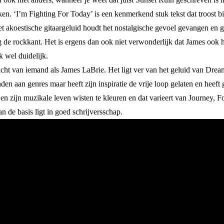
aken. ‘I’m Fighting For Today’ is een kenmerkend stuk tekst dat troost bi
t akoestische gitaargeluid houdt het nostalgische gevoel gevangen en g
de rockkant. Het is ergens dan ook niet verwonderlijk dat James ook h
 wel duidelijk.
acht van iemand als James LaBrie. Het ligt ver van het geluid van Dre
den aan genres maar heeft zijn inspiratie de vrije loop gelaten en heef
en zijn muzikale leven wisten te kleuren en dat varieert van Journey, Fo
an de basis ligt in goed schrijversschap.