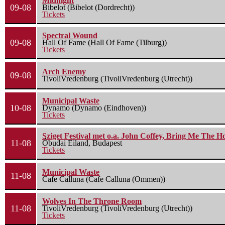
Midnight
09-08
Bibelot (Bibelot (Dordrecht))
Tickets
Spectral Wound
09-08
Hall Of Fame (Hall Of Fame (Tilburg))
Tickets
Arch Enemy
09-08
TivoliVredenburg (TivoliVredenburg (Utrecht))
Municipal Waste
10-08
Dynamo (Dynamo (Eindhoven))
Tickets
Sziget Festival met o.a. John Coffey, Bring Me The H
11-08
Óbudai Eiland, Budapest
Tickets
Municipal Waste
11-08
Cafe Calluna (Cafe Calluna (Ommen))
Wolves In The Throne Room
11-08
TivoliVredenburg (TivoliVredenburg (Utrecht))
Tickets