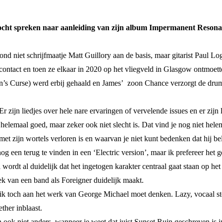
 mocht spreken naar aanleiding van zijn album Impermanent Resonan
ond niet schrijfmaatje Matt Guillory aan de basis, maar gitarist Paul Lo
 contact en toen ze elkaar in 2020 op het vliegveld in Glasgow ontmoe
n’s Curse) werd erbij gehaald en James’ zoon Chance verzorgt de drump
 zijn liedjes over hele nare ervaringen of vervelende issues en er zijn 
 helemaal goed, maar zeker ook niet slecht is. Dat vind je nog niet hel
 met zijn wortels verloren is en waarvan je niet kunt bedenken dat hij be
g een terug te vinden in een ‘Electric version’, maar ik prefereer het g
l wordt al duidelijk dat het ingetogen karakter centraal gaat staan op 
ek van een band als Foreigner duidelijk maakt.
ik toch aan het werk van George Michael moet denken. Lazy, vocaal ster
ther inblaast.
an ook niet anders, wanneer je weet dat juist Sunset Ruin geschreven is