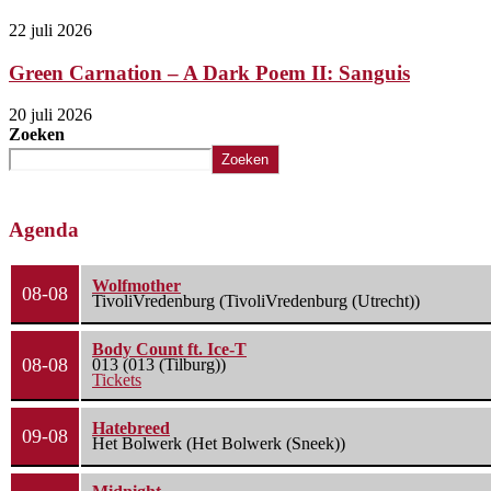
22 juli 2026
Green Carnation – A Dark Poem II: Sanguis
20 juli 2026
Zoeken
Zoeken
Agenda
Wolfmother
08-08
TivoliVredenburg (TivoliVredenburg (Utrecht))
Body Count ft. Ice-T
08-08
013 (013 (Tilburg))
Tickets
Hatebreed
09-08
Het Bolwerk (Het Bolwerk (Sneek))