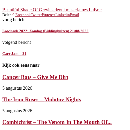
Beautiful Shade Of Grey
insideout music
James LaBrie
Delen
0
Facebook
Twitter
Pinterest
Linkedin
Email
vorig bericht
Lowlands 2022: Zondag (Biddinghuizen) 21/08/2022
volgend bericht
Carr Jam – 21
Kijk ook eens naar
Cancer Bats – Give Me Dirt
5 augustus 2026
The Iron Roses – Molotov Nights
5 augustus 2026
Combichrist – The Venom In The Mouth Of...