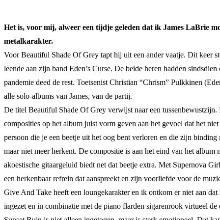
Het is, voor mij, alweer een tijdje geleden dat ik James LaBrie
metalkarakter.
Voor Beautiful Shade Of Grey tapt hij uit een ander vaatje. Dit keer st
leende aan zijn band Eden’s Curse. De beide heren hadden sindsdien
pandemie deed de rest. Toetsenist Christian “Chrism” Pulkkinen (Ede
alle solo-albums van James, van de partij.
De titel Beautiful Shade Of Grey verwijst naar een tussenbewustzijn. Er
composities op het album juist vorm geven aan het gevoel dat het niet
persoon die je een beetje uit het oog bent verloren en die zijn binding
maar niet meer herkent. De compositie is aan het eind van het album no
akoestische gitaargeluid biedt net dat beetje extra. Met Supernova Gir
een herkenbaar refrein dat aanspreekt en zijn voorliefde voor de muzi
Give And Take heeft een loungekarakter en ik ontkom er niet aan dat 
ingezet en in combinatie met de piano flarden sigarenrook virtueel de e
Sunset Ruin is niet alleen ingetogen, maar is sterk emotioneel. Dat k