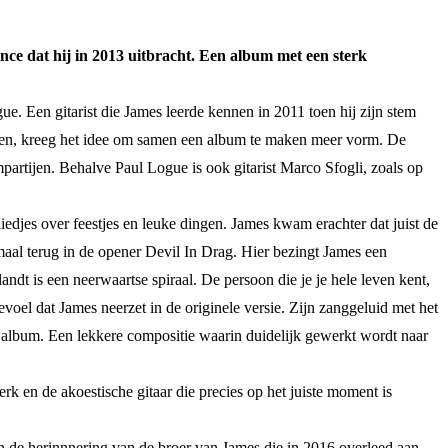
ce dat hij in 2013 uitbracht. Een album met een sterk
gue. Een gitarist die James leerde kennen in 2011 toen hij zijn stem
tten, kreeg het idee om samen een album te maken meer vorm. De
artijen. Behalve Paul Logue is ook gitarist Marco Sfogli, zoals op
liedjes over feestjes en leuke dingen. James kwam erachter dat juist de
emaal terug in de opener Devil In Drag. Hier bezingt James een
landt is een neerwaartse spiraal. De persoon die je je hele leven kent,
evoel dat James neerzet in de originele versie. Zijn zanggeluid met het
het album. Een lekkere compositie waarin duidelijk gewerkt wordt naar
k en de akoestische gitaar die precies op het juiste moment is
 in de herinnnering van de broer van James die in 2016 overleed aan