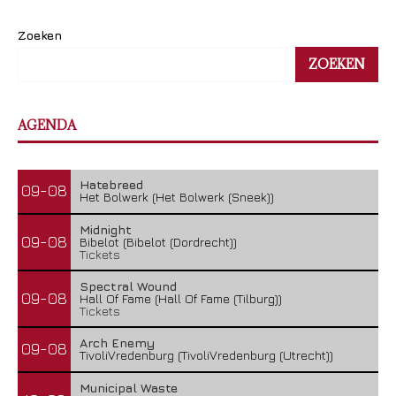
Zoeken
ZOEKEN
AGENDA
The Iron Roses – Molotov Nights
5 augustus 2026
Hatebreed
09-08
Het Bolwerk (Het Bolwerk (Sneek))
Midnight
09-08
Bibelot (Bibelot (Dordrecht))
Tickets
Spectral Wound
09-08
Hall Of Fame (Hall Of Fame (Tilburg))
Tickets
Arch Enemy
09-08
TivoliVredenburg (TivoliVredenburg (Utrecht))
Municipal Waste