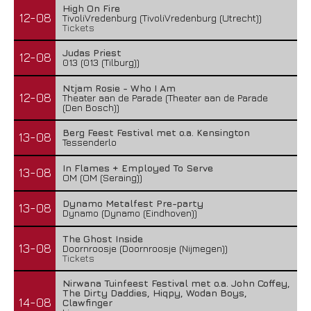
High On Fire
12-08
TivoliVredenburg (TivoliVredenburg (Utrecht))
Tickets
Judas Priest
12-08
013 (013 (Tilburg))
Ntjam Rosie - Who I Am
12-08
Theater aan de Parade (Theater aan de Parade
(Den Bosch))
Berg Feest Festival met o.a. Kensington
13-08
Tessenderlo
In Flames + Employed To Serve
13-08
Boneripper – Radiant In Ruin
OM (OM (Seraing))
27 juli 2026
Dynamo Metalfest Pre-party
13-08
Dynamo (Dynamo (Eindhoven))
The Ghost Inside
13-08
Doornroosje (Doornroosje (Nijmegen))
Tickets
Nirwana Tuinfeest Festival met o.a. John Coffey,
The Dirty Daddies, Hiqpy, Wodan Boys,
14-08
Clawfinger