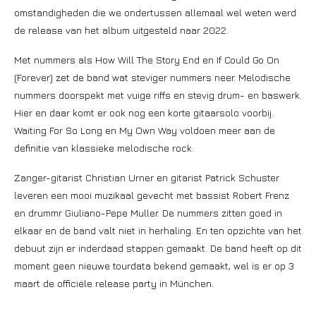
omstandigheden die we ondertussen allemaal wel weten werd
de release van het album uitgesteld naar 2022.
Met nummers als How Will The Story End en If Could Go On
(Forever) zet de band wat steviger nummers neer. Melodische
nummers doorspekt met vuige riffs en stevig drum- en baswerk.
Hier en daar komt er ook nog een korte gitaarsolo voorbij.
Waiting For So Long en My Own Way voldoen meer aan de
definitie van klassieke melodische rock.
Zanger-gitarist Christian Urner en gitarist Patrick Schuster
leveren een mooi muzikaal gevecht met bassist Robert Frenz
en drummr Giuliano-Pepe Muller. De nummers zitten goed in
elkaar en de band valt niet in herhaling. En ten opzichte van het
debuut zijn er inderdaad stappen gemaakt. De band heeft op dit
moment geen nieuwe tourdata bekend gemaakt, wel is er op 3
maart de officiële release party in München.