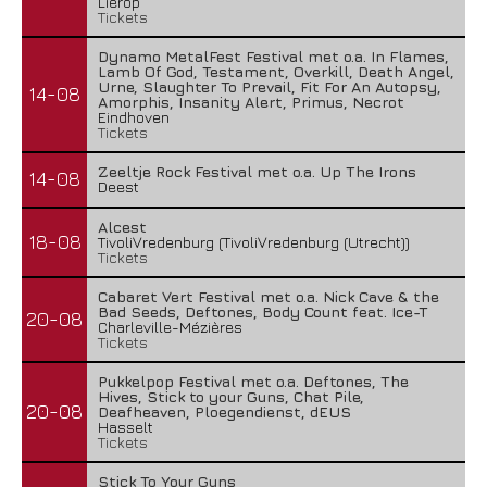
Lierop
Tickets
Dynamo MetalFest Festival met o.a. In Flames,
Lamb Of God, Testament, Overkill, Death Angel,
Urne, Slaughter To Prevail, Fit For An Autopsy,
14-08
Amorphis, Insanity Alert, Primus, Necrot
Eindhoven
Tickets
Waterparks – Jinx
Zeeltje Rock Festival met o.a. Up The Irons
14-08
Deest
26 juli 2026
Alcest
18-08
TivoliVredenburg (TivoliVredenburg (Utrecht))
Tickets
Cabaret Vert Festival met o.a. Nick Cave & the
Bad Seeds, Deftones, Body Count feat. Ice-T
20-08
Charleville-Mézières
Tickets
Pukkelpop Festival met o.a. Deftones, The
Hives, Stick to your Guns, Chat Pile,
20-08
Deafheaven, Ploegendienst, dEUS
Hasselt
Tickets
Stick To Your Guns