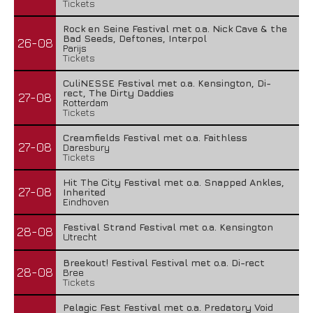
Tickets
Rock en Seine Festival met o.a. Nick Cave & the
Bad Seeds, Deftones, Interpol
26-08
Parijs
Tickets
CuliNESSE Festival met o.a. Kensington, Di-
rect, The Dirty Daddies
27-08
Green Carnation – A Dark Poem II: Sanguis
Rotterdam
Tickets
20 juli 2026
Creamfields Festival met o.a. Faithless
27-08
Daresbury
Tickets
Hit The City Festival met o.a. Snapped Ankles,
27-08
Inherited
Eindhoven
Festival Strand Festival met o.a. Kensington
28-08
Utrecht
Breekout! Festival Festival met o.a. Di-rect
28-08
Bree
Tickets
Pelagic Fest Festival met o.a. Predatory Void