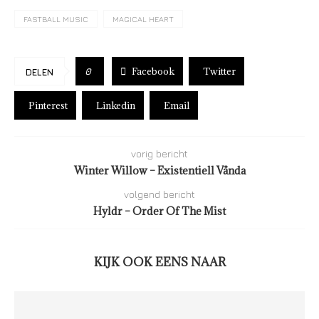
FASTBALL MUSIC
MAGICAL HEART
Facebook
Twitter
0
DELEN
Pinterest
Linkedin
Email
vorig bericht
Winter Willow – Existentiell Vånda
volgend bericht
Hyldr – Order Of The Mist
KIJK OOK EENS NAAR