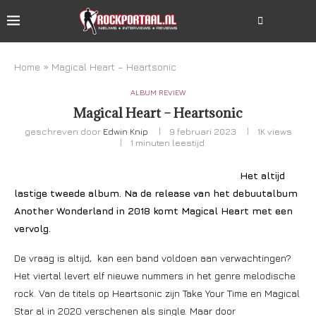
Home
»
Magical Heart – Heartsonic
ALBUM REVIEW
Magical Heart – Heartsonic
geschreven door
Edwin Knip
9 februari 2023
1K
views
1 minuten leestijd
Het altijd
lastige tweede album. Na de release van het debuutalbum
Another Wonderland in 2018 komt Magical Heart met een
vervolg.
De vraag is altijd, kan een band voldoen aan verwachtingen?
Het viertal levert elf nieuwe nummers in het genre melodische
rock. Van de titels op Heartsonic zijn Take Your Time en Magical
Star al in 2020 verschenen als single. Maar door