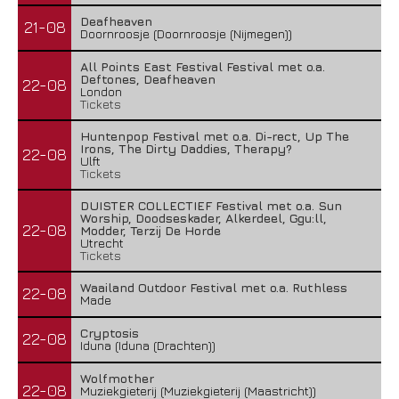
Deafheaven
21-08
Doornroosje (Doornroosje (Nijmegen))
All Points East Festival Festival met o.a.
Deftones, Deafheaven
22-08
London
Tickets
Huntenpop Festival met o.a. Di-rect, Up The
Irons, The Dirty Daddies, Therapy?
22-08
Ulft
Tickets
DUISTER COLLECTIEF Festival met o.a. Sun
Worship, Doodseskader, Alkerdeel, Ggu:ll,
Gallon – A Spell Called Reality
22-08
Modder, Terzij De Horde
Utrecht
22 juli 2026
Tickets
Waailand Outdoor Festival met o.a. Ruthless
22-08
Made
Cryptosis
22-08
Iduna (Iduna (Drachten))
Wolfmother
22-08
Muziekgieterij (Muziekgieterij (Maastricht))