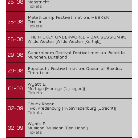
28-08
Maastricht
Tickets
Metallicamp Festival met o.a. HESKEN
28-08
Ommen
Tickets
THE HICKEY UNDERWORLD - DAK SESSION #3
28-08
Wilde Westen (Wilde Westen (Kortrijk))
Superbloom Festival Festival met o.a. Bastille
29-08
Munchen, Duitsland
Popelucht Festival met o.a. Queen of Spades
29-08
Etten-Leur
Wyatt E.
01-09
Merleyn (Merleyn (Nijmegen))
Tickets
Chuck Ragan
02-09
TivoliVredenburg (TivoliVredenburg (Utrecht))
Tickets
Wyatt E.
02-09
Musicon (Musicon (Den Haag))
Tickets