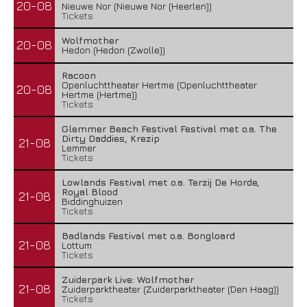
20-08
Nieuwe Nor (Nieuwe Nor (Heerlen))
Tickets
Wailin’ Storms – The Arsonist
Wolfmother
26 juli 2026
20-08
Hedon (Hedon (Zwolle))
Racoon
Openluchttheater Hertme (Openluchttheater
20-08
Hertme (Hertme))
Tickets
Glemmer Beach Festival Festival met o.a. The
Dirty Daddies, Krezip
21-08
Lemmer
Tickets
Lowlands Festival met o.a. Terzij De Horde,
Royal Blood
21-08
Biddinghuizen
Tickets
Badlands Festival met o.a. Bongloard
21-08
Lottum
The Fifth Alliance – Stenahoria
Tickets
22 juli 2026
Zuiderpark Live: Wolfmother
21-08
Zuiderparktheater (Zuiderparktheater (Den Haag))
Tickets